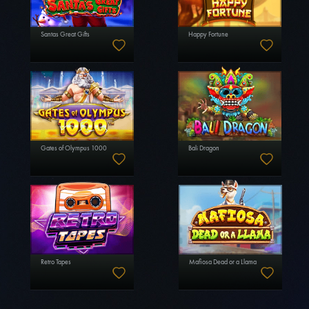
Santas Great Gifts
Happy Fortune
Gates of Olympus 1000
Bali Dragon
Retro Tapes
Mafiosa Dead or a Llama