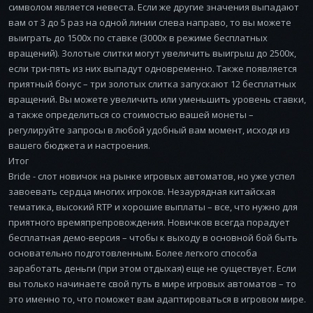
символом является невеста. Если же другие значения выпадают
вам от 3 до 5 раз на одной линии слева направо, то вы можете
выиграть до 1500x по ставке (3000x в режиме бесплатных
вращений). Золотые слитки могут увеличить выигрыш до 2500x,
если три-пять из них выпадут одновременно. Также появляется
приятный бонус – три золотых слитка запускают 12 бесплатных
вращений. Вы можете увеличить или уменьшить уровень ставки,
а также определиться со стоимостью вашей монеты –
регулируйте запросы в любой удобный вам момент, исходя из
вашего бюджета и настроения.
Итог
Bride - слот новичок на рынке игровых автоматов, но уже успел
завоевать сердца многих игроков. Незаурядная китайская
тематика, высокий RTP и хорошие выплаты – все, что нужно для
приятного времяпрепровождения. Новичков всегда порадует
бесплатная демо-версия – чтобы к выходу в основной бой быть
основательно подготовленным. Более легкого способа
заработать деньги (при этом отдыхая) еще не существует. Если
вы только начинаете свой путь в мире игровых автоматов – то
это именно то, что поможет вам адаптироваться в игровом мире.