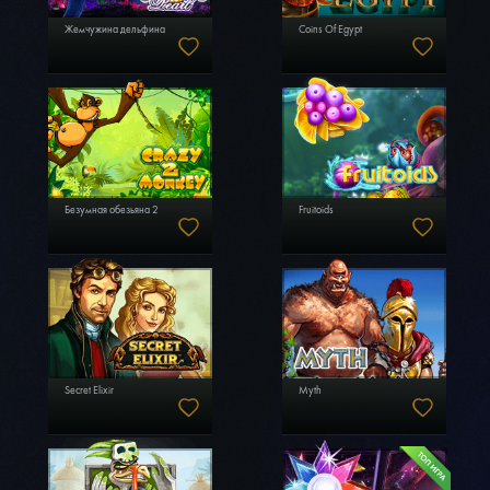
Жемчужина дельфина
Coins Of Egypt
Безумная обезьяна 2
Fruitoids
Secret Elixir
Myth