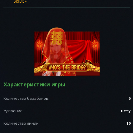
BRIDE»
PragmaticPlay
PushGaming
Yggdrasil
Playngo
Мегаджек
Рулетки
Microgaming
Belatra
Unicum
Betinhell
Характеристики игры
Количество барабанов:
5
Удвоение:
нету
Количество линий:
10