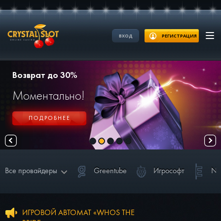
ВХОД
РЕГИСТРАЦИЯ
Возврат до 30%
Моментально!
ПОДРОБНЕЕ
Все провайдеры
Greentube
Игрософт
Ne
NetEnt
Greentube
Игрософт
ИГРОВОЙ АВТОМАТ «WHOS THE