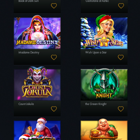
Book of Dark Sun
Gemstone of Aztec
Madame Destiny
Wish Upon a Star
Count Jokula
the Green Knight