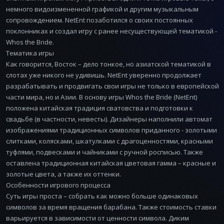
немного видоизмененной графикой и другим музыкальным
сопровождением. NetEnt позаботился о своих постоянных
поклонниках и создал игру с ранее несуществующей тематикой -
Whos the Bride.
Тематика игры
Как говорится, Восток – дело тонкое, но азиатской тематикой в
слотах уже никого не удивишь. NetEnt уверенно продолжает
разрабатывать и продвигать свои игры не только в европейской
части мира, но и Азии. В основу игры Whos the Bride (NetEnt)
положена китайская традиция сватовства и подготовки к
свадьбе (в частности, невесты). Дизайнеры наполнили автомат
изображениями традиционных символов приданного - золотыми
слитками, колясками, шкатулками с драгоценностями, красными
туфлями, подвесками и чайниками с ручной росписью. Также
оставлена традиционная китайская цветовая гамма – красные и
золотые цвета, а также их оттенки.
Особенности игрового процесса
Суть игры проста – собрать как можно больше одинаковых
символов за время вращения барабана. Также стоимость ставки
варьируется в зависимости от ценности символа. Диким