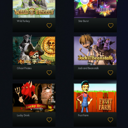
Wild Turkey
Star Burst
Ghost Pirates
Jack and Beanstalk
Lucky Drink
Fruit Farm