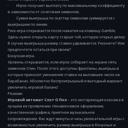
· Игрок получает выплату по максимальному коэффициенту
в зависимости от сочетания символов;
· Сумма выигрыша по скаттер символам суммируется с
выигрышем по линии.
Риск-игра открывается после нажатия на клавишу Gamble.
Здесь нужно открыть карту старше той, которую открыл дилер.
В случае выигрыша размер ставки удваивается. Рискнете? Или
предпочтете остаться при своем?
Бонусная игра.
Уровень открывается, если игрок собирает на экране пять
символов Спин. После этого доступны фриспины, выигрыш в
которых приносит умножение ставки на выпавшее число на
барабанах. Абсолютно беспроигрышный и выгодный вариант
увеличить игровой баланс!
Резюме.
Игровой автомат Слот О Пол
– это нестареющая классика в
лучшем ее проявлении. Ненавязчивое оформление,
качественная графика, приятное музыкальное
сопровождение. Вас ждут минуты и часы увлекательной игры с
возможностью увеличить размер выигрыша в бонусных и