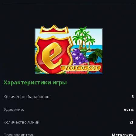
PragmaticPlay
PushGaming
Yggdrasil
Playngo
Мегаджек
Рулетки
Microgaming
Belatra
Unicum
Betinhell
Характеристики игры
Количество барабанов:
5
Удвоение:
есть
Количество линий:
21
Производитель:
Мегаджек