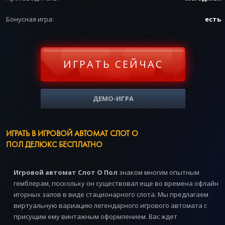
Бонусная игра:
есть
ИГРАТЬ СЕЙЧАС
ДЕМО-ИГРА
ИГРАТЬ В ИГРОВОЙ АВТОМАТ СЛОТ О
ПОЛ ДЕЛЮКС БЕСПЛАТНО
Игровой автомат Слот О Пол
знаком многим опытным
гемблерам, поскольку он существовал еще во времена офлайн
игорных залов в виде стационарного слота. Мы предлагаем
виртуальную вариацию легендарного игрового автомата с
присущим ему винтажным оформлением. Вас ждет