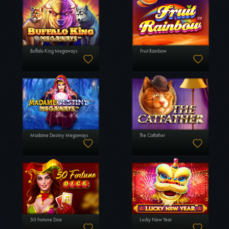
Buffalo King Megaways
Fruit Rainbow
Madame Destiny Megaways
The Catfather
50 Fortune Dice
Lucky New Year