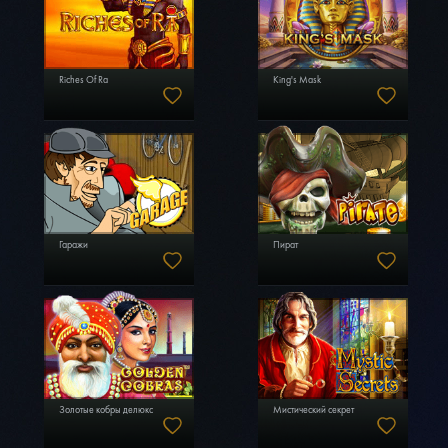
Riches Of Ra
King's Mask
Гаражи
Пират
Золотые кобры делюкс
Мистический секрет