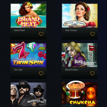
Island Heat
River Queen
Twin Spin
Blood Suckers