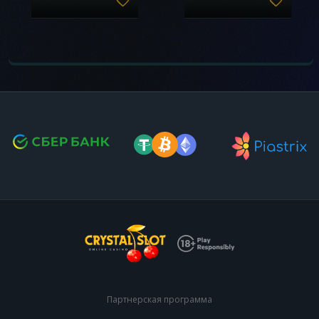
Партнерская программа