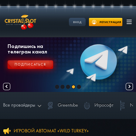
ВХОД
РЕГИСТРАЦИЯ
Подпишись на
телеграм канал
ПОДПИСАТЬСЯ
Все провайдеры
Greentube
Игрософт
Ne
NetEnt
Greentube
Игрософт
ИГРОВОЙ АВТОМАТ «WILD TURKEY»