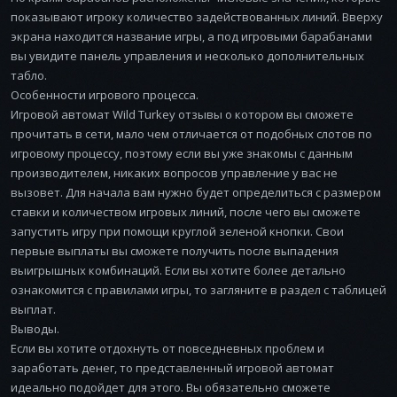
показывают игроку количество задействованных линий. Вверху
экрана находится название игры, а под игровыми барабанами
вы увидите панель управления и несколько дополнительных
табло.
Особенности игрового процесса.
Игровой автомат Wild Turkey отзывы о котором вы сможете
прочитать в сети, мало чем отличается от подобных слотов по
игровому процессу, поэтому если вы уже знакомы с данным
производителем, никаких вопросов управление у вас не
вызовет. Для начала вам нужно будет определиться с размером
ставки и количеством игровых линий, после чего вы сможете
запустить игру при помощи круглой зеленой кнопки. Свои
первые выплаты вы сможете получить после выпадения
выигрышных комбинаций. Если вы хотите более детально
ознакомится с правилами игры, то загляните в раздел с таблицей
выплат.
Выводы.
Если вы хотите отдохнуть от повседневных проблем и
заработать денег, то представленный игровой автомат
идеально подойдет для этого. Вы обязательно сможете