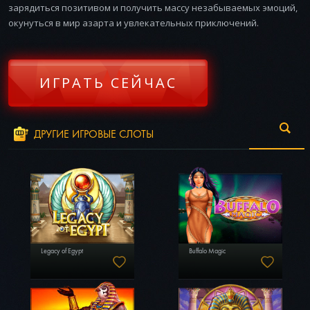
зарядиться позитивом и получить массу незабываемых эмоций,
окунуться в мир азарта и увлекательных приключений.
ИГРАТЬ СЕЙЧАС
ДРУГИЕ ИГРОВЫЕ СЛОТЫ
Legacy of Egypt
Buffalo Magic