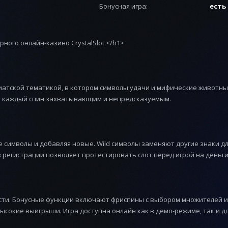
Бонусная игра:
есть
рного онлайн-казино CrystalSlot.</h1>
азиатской тематикой, в котором символы удачи и мифические живот
ая каждый спин захватывающим и непредсказуемым.
символы и добавляя новые. Wild символы заменяют другие знаки для
регистрации позволяет протестировать слот перед игрой на деньги
сти. Бонусные функции включают фриспины с выбором множителей и 
высокие выигрыши. Игра доступна онлайн как в демо-режиме, так и дл