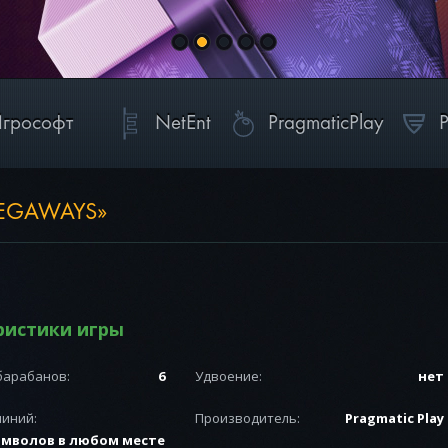
грософт
NetEnt
PragmaticPlay
Ent
PragmaticPlay
PushGaming
MEGAWAYS»
ogaming
Belatra
Unicum
Betin
ристики игры
барабанов:
6
Удвоение:
нет
линий:
Производитель:
Pragmatic Play
имволов в любом месте