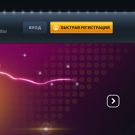
ВХОД
БЫСТРАЯ
РЕГИСТРАЦИЯ
АВЫ
ПРОИГРАЛ?
ВЕРНЕМ ДЕНЬГИ!