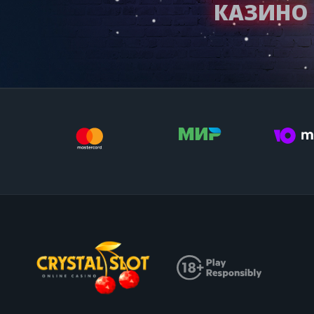
КАЗИНО