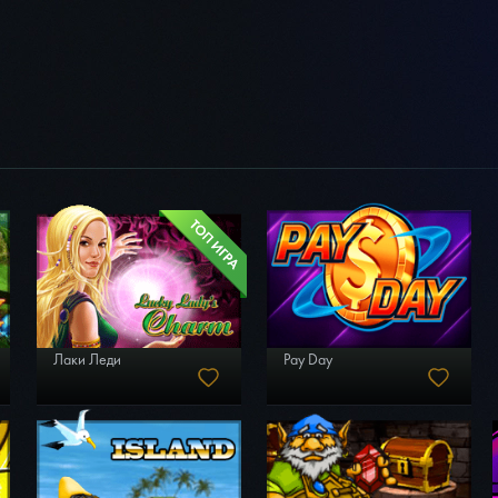
Лаки Леди
Pay Day