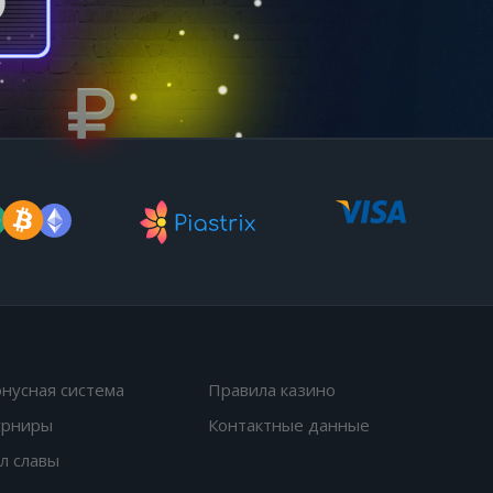
нусная система
Правила казино
урниры
Контактные данные
л славы