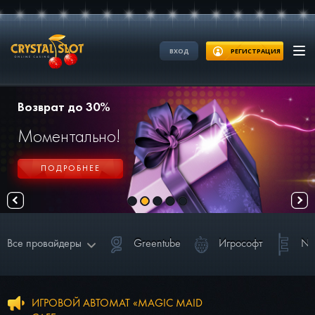
ВХОД
РЕГИСТРАЦИЯ
Возврат до 30%
Моментально!
ПОДРОБНЕЕ
Все провайдеры
Greentube
Игрософт
Ne
NetEnt
Greentube
Игрософт
ИГРОВОЙ АВТОМАТ «MAGIC MAID