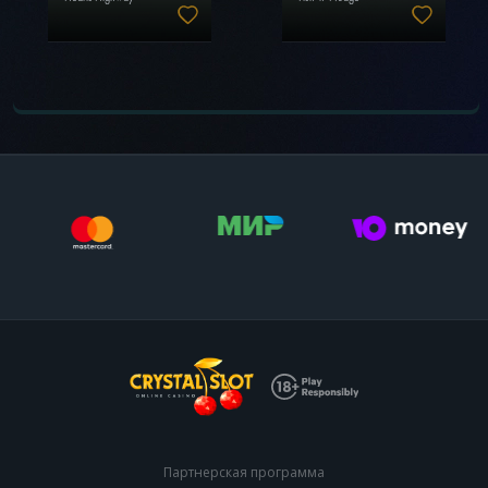
Партнерская программа