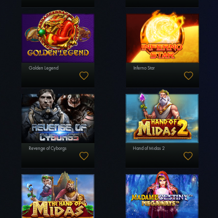
Golden Legend
Inferno Star
Revenge of Cyborgs
Hand of Midas 2