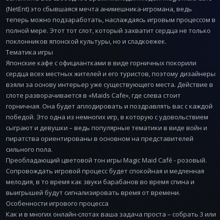
(NetEnt) это сбывшаяся мечта анимешника-игромана, ведь
теперь можно подзаработать, наслаждаясь игровым процессом в
полной мере. Этот тот слот, который захватит сердца не только
поклонников японской культуры, но и сладкоежек.
Тематика игры
Японские кафе с официантками в виде горничных покорили
сердца всех местных жителей и его туристов, поэтому дизайнеры
взяли за основу интерьер уже существующего места. Действие в
слоте разворачивается в «Maids Cafe», где слева стоит
горничная. Она будет аплодировать и поздравлять вас с каждой
победой. Это одна из немногих игр, в которую с удовольствием
сыграют и девушки – ведь популярные тематики в виде войн и
пиратства ориентированы в основном на представителей
сильного пола.
Преобладающий цветовой тон игры Magic Maid Café - розовый.
Сопровождать игровой процесс будет спокойная и медленная
мелодия, в то время как звуки барабанов во время спина и
выигрышей будут сигнализировать время от времени.
Особенности игрового процесса
Как и в многих онлайн-слотах ваша задача проста – собрать 3 или