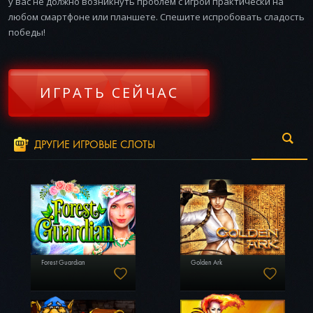
у вас не должно возникнуть проблем с игрой практически на
любом смартфоне или планшете. Спешите испробовать сладость
победы!
ИГРАТЬ СЕЙЧАС
ДРУГИЕ ИГРОВЫЕ СЛОТЫ
Forest Guardian
Golden Ark