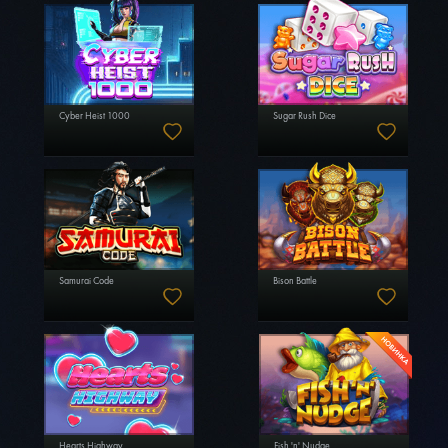
Cyber Heist 1000
Sugar Rush Dice
Samurai Code
Bison Battle
Hearts Highway
Fish 'n' Nudge