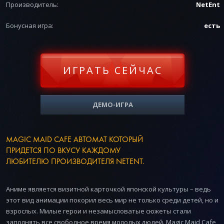
Производитель:
NetEnt
Бонусная игра:
есть
ИГРАТЬ СЕЙЧАС
ДЕМО-ИГРА
MAGIC MAID CAFE АВТОМАТ КОТОРЫЙ
ПРИДЕТСЯ ПО ВКУСУ КАЖДОМУ
ЛЮБИТЕЛЮ ПРОИЗВОДИТЕЛЯ NETENT.
Аниме является визитной карточкой японской культуры – ведь
этот вид анимации покорил весь мир не только среди детей, но и
взрослых. Милые герои и незамысловатые сюжеты стали
заполнять все свободное время молодых людей. Magic Maid Cafe