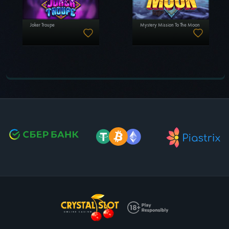
Joker Troupe
Mystery Mission To The Moon