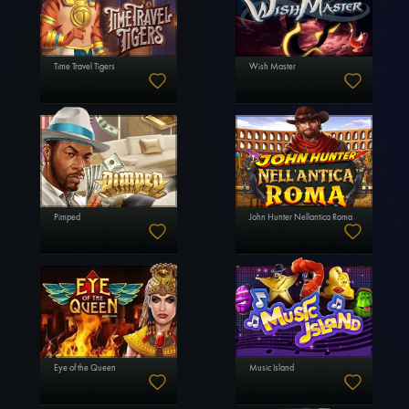
Time Travel Tigers
Wish Master
Pimped
John Hunter Nellantica Roma
Eye of the Queen
Music Island