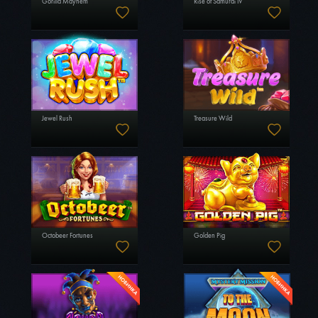
Gorilla Mayhem
Rise of Samurai IV
Jewel Rush
Treasure Wild
Octobeer Fortunes
Golden Pig