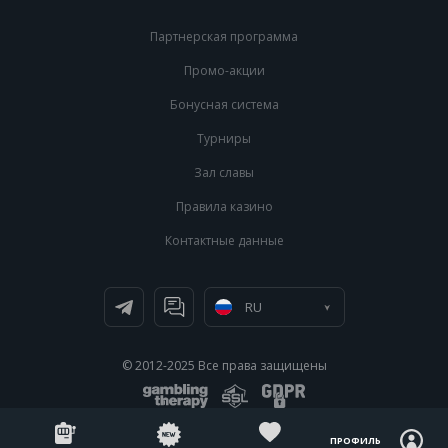
Партнерская программа
Промо-акции
Бонусная система
Турниры
Зал славы
Правила казино
Контактные данные
RU
EN
© 2012-2025 Все права защищены
ПРОФИЛЬ