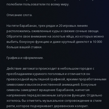
полюбили пользователи по всему миру.
Описание слота.
На пяти барабанах, трех рядах и 20 игровых линиях
расположились оживленные куры и свежие сочные овощи.
Обратите свое внимание на золотые яйца, из которых можно
выбить бонусную функцию и даже крупный джекпот в 10 000
больше вашей ставки.
Графика и оформление.
Действие автомата происходит в небольшом городке с
преобладанием куриного поголовья и отличается он
превосходной мультяшной графикой, яркими проработанными
символами и высококачественной анимацией. Бонусные
символы замедляют вращение барабанов, нагнетая
напряжение перед возможным запуском функции. Отдельно
хотелось бы отметить музыкальное сопровождение в стиле
регги, которое подчеркивает деревенских колорит.