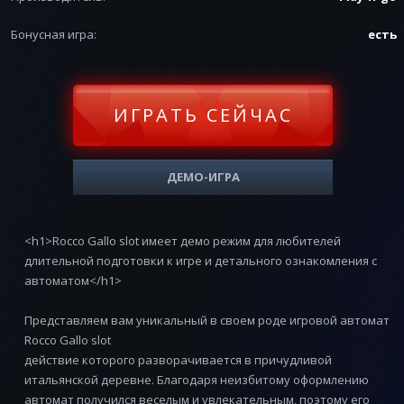
Бонусная игра:
есть
ИГРАТЬ СЕЙЧАС
ДЕМО-ИГРА
<h1>Rocco Gallo slot имеет демо режим для любителей
длительной подготовки к игре и детального ознакомления с
автоматом</h1>
Представляем вам уникальный в своем роде игровой автомат
Rocco Gallo slot
действие которого разворачивается в причудливой
итальянской деревне. Благодаря неизбитому оформлению
автомат получился веселым и увлекательным, поэтому его