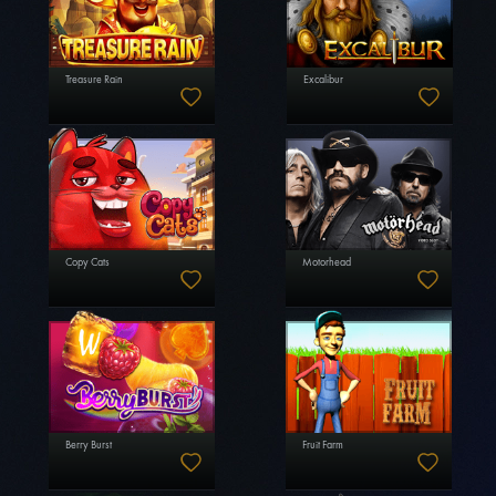
Treasure Rain
Excalibur
Copy Cats
Motorhead
Berry Burst
Fruit Farm