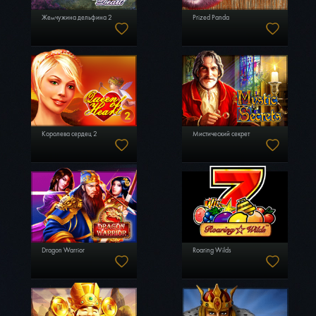
Жемчужина дельфина 2
Prized Panda
Королева сердец 2
Мистический секрет
Dragon Warrior
Roaring Wilds