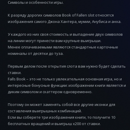
Символы и особенности игры.
К разряду дорогих символов Book of Fallen slot относятся
изображения самого Джона Хантера, мумии, Анубиса и анха.
У каждого из них своя стоимость и выпадение двух символов
на линии могут принести вам крупные выигрыши.
Менее оплачиваемыми являются стандартные карточные
номиналы от десятки до туза.
Первым делом после открытия слота вам нужно будет сделать
ставки.
Falls Book – это не только увлекательная основная игра, но и
интересные бонусные функции: изображении книги является и
диким символом и скаттером одновременно.
Поэтому он может заменять собой все другие иконки для
составления выигрышных комбинаций.
Если вы соберете три изображения книги, то получите 10
бесплатных вращений и выигрыш х200 от ставки.