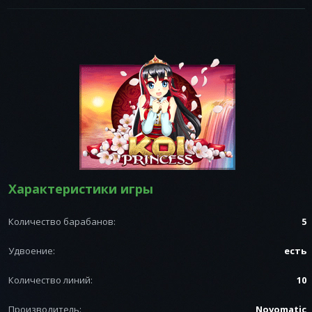
PragmaticPlay
PushGaming
Yggdrasil
Playngo
Мегаджек
Рулетки
Microgaming
Belatra
Unicum
Betinhell
Характеристики игры
Количество барабанов:
5
Удвоение:
есть
Количество линий:
10
Производитель:
Novomatic