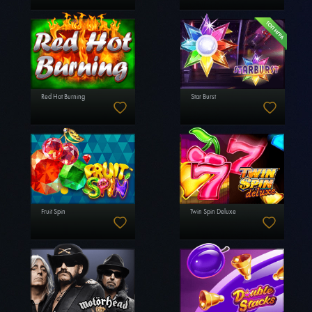
Red Hot Burning
Star Burst
Fruit Spin
Twin Spin Deluxe