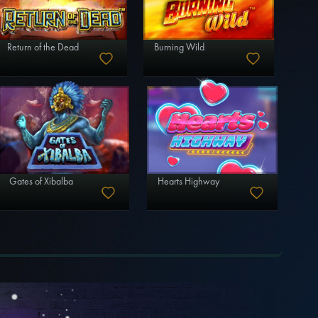
Return of the Dead
Burning Wild
Gates of Xibalba
Hearts Highway