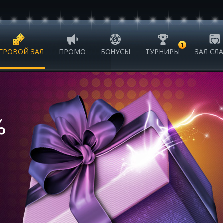
1
ГРОВОЙ ЗАЛ
ПРОМО
БОНУСЫ
ТУРНИРЫ
ЗАЛ СЛ
%