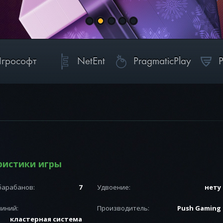
грософт
NetEnt
PragmaticPlay
Ent
PragmaticPlay
PushGaming
ogaming
Belatra
Unicum
Betin
ристики игры
барабанов:
7
Удвоение:
нету
линий:
Производитель:
Push Gaming
кластерная система