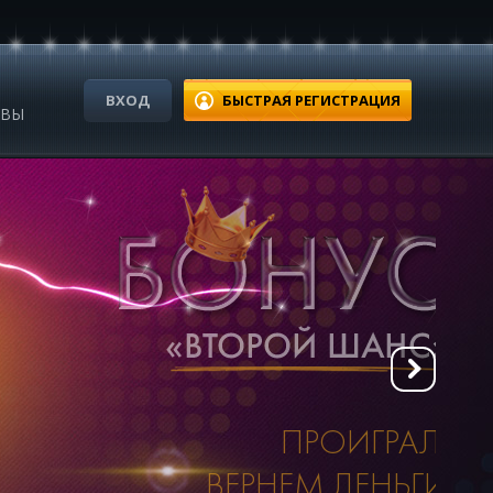
ВХОД
БЫСТРАЯ
РЕГИСТРАЦИЯ
АВЫ
ПРОИГРАЛ?
ВЕРНЕМ ДЕНЬГИ!