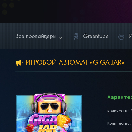
Все провайдеры
Greentube
И
Greentube
Игрософт
Net
ИГРОВОЙ АВТОМАТ «GIGA JAR»
Мегаджек
Рулетки
Micr
Характе
Количество 
Количество 