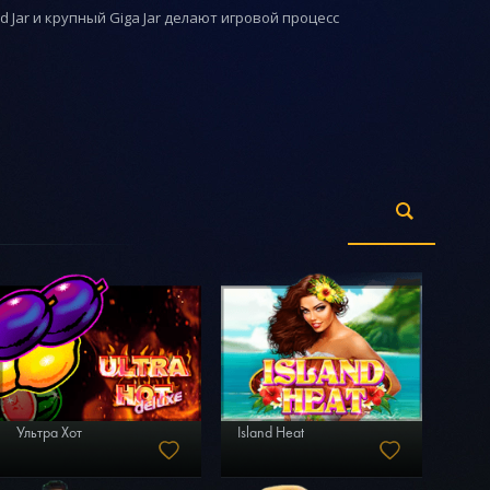
Jar и крупный Giga Jar делают игровой процесс
Ультра Хот
Island Heat