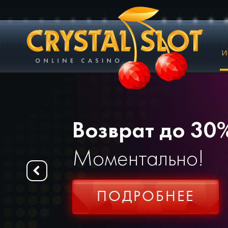
И
Возврат до 30
Моментально!
ПОДРОБНЕЕ