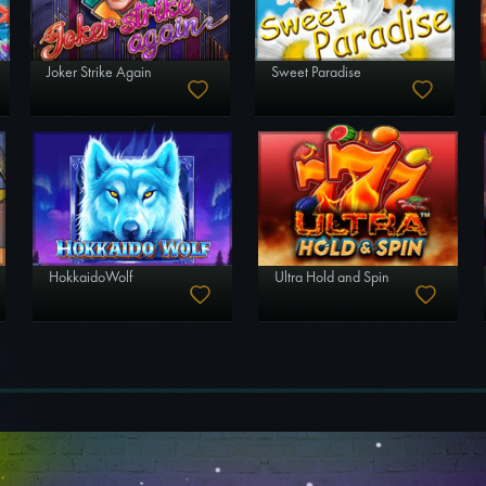
Joker Strike Again
Sweet Paradise
HokkaidoWolf
Ultra Hold and Spin