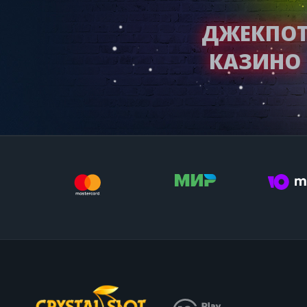
ДЖЕКПО
КАЗИНО