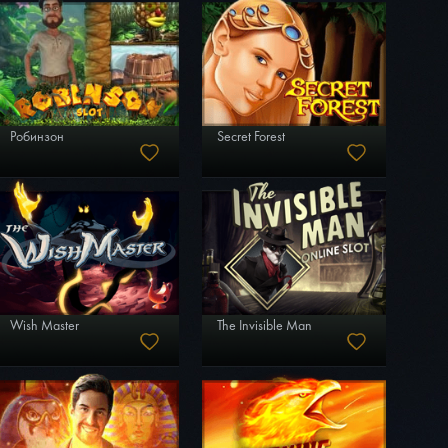
Робинзон
Secret Forest
Wish Master
The Invisible Man