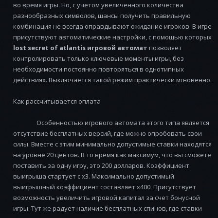
во время игры. Но, с учетом увеличенного количества
разнообразных символов, шансы получить правильную
комбинация не всегда оправдывают ожидание игроков. В игре
присутствуют автоматические настройки, с помощью которых
lost
secret
of
atlantis игровой автомат
позволяет
контролировать только ключевые моменты игры, без
необходимости постоянно повторяться в однотипных
действиях. Выключается такой режим практически мгновенно.
Как рассчитывается оплата
Особенностью игрового автомата этого типа является
отсутствие бесплатных версий, где можно опробовать свои
силы. Вместе с этим минимально допустимые ставки находятся
на уровне 20 центов. В то время как максимум, что вы сможете
поставить за одну игру, это 200 долларов. Коэффициент
выигрыша стартует с х3. Максимально допустимый
выигрышный коэффициент составляет х400. Присутствует
возможность увеличить игровой капитал за счет бонусной
игры. Тут же радует наличие бесплатных спинов, где ставки