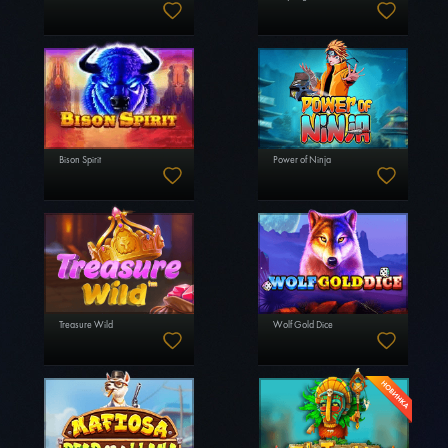
Bison Spirit
Power of Ninja
Treasure Wild
Wolf Gold Dice