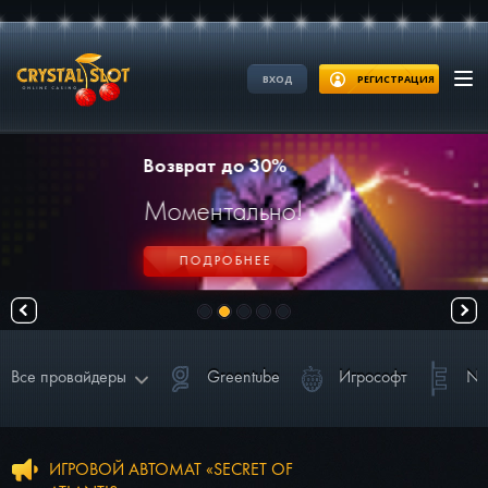
ВХОД
РЕГИСТРАЦИЯ
Возврат до 30%
Моментально!
ПОДРОБНЕЕ
Все провайдеры
Greentube
Игрософт
Ne
NetEnt
Greentube
Игрософт
ИГРОВОЙ АВТОМАТ «SECRET OF