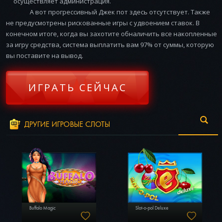
осуществляет администрация.
А вот прогрессивный Джек пот здесь отсутствует. Также
не предусмотрены рискованные игры с удвоением ставок. В
конечном итоге, когда вы захотите обналичить все накопленные
за игру средства, система выплатить вам 97% от суммы, которую
вы поставите на вывод.
ИГРАТЬ СЕЙЧАС
ДРУГИЕ ИГРОВЫЕ СЛОТЫ
Buffalo Magic
Slot-o-pol Deluxe