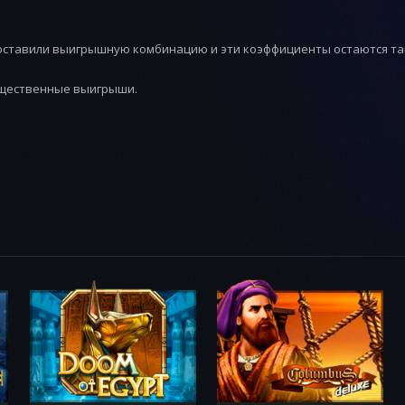
составили выигрышную комбинацию и эти коэффициенты остаются там
существенные выигрыши.