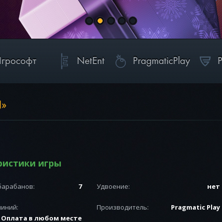
грософт
NetEnt
PragmaticPlay
Ent
PragmaticPlay
PushGaming
»
ogaming
Belatra
Unicum
Betin
ристики игры
барабанов:
7
Удвоение:
нет
линий:
Производитель:
Pragmatic Play
Оплата в любом месте