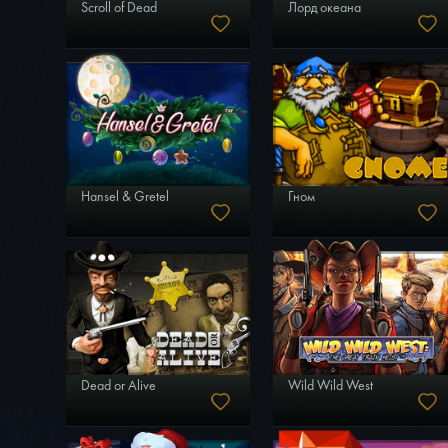
Scroll of Dead
Лорд океана
Hansel & Gretel
Гном
Dead or Alive
Wild Wild West