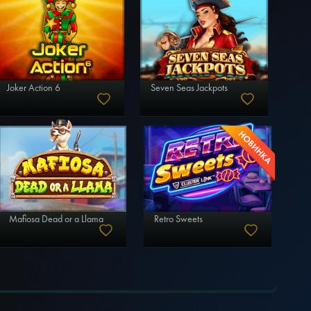
Joker Action 6
Seven Seas Jackpots
Mafiosa Dead or a Llama
Retro Sweets