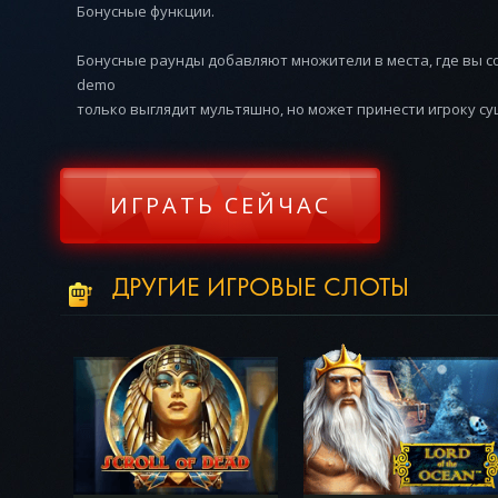
Бонусные функции.
Бонусные раунды добавляют множители в места, где вы 
demo
только выглядит мультяшно, но может принести игроку 
ИГРАТЬ СЕЙЧАС
ДРУГИЕ ИГРОВЫЕ СЛОТЫ