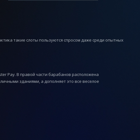
актика такие слоты пользуются спросом даже среди опытных
ster Pay. В правой части барабанов расположена
зличными зданиями, а дополняет это все веселое