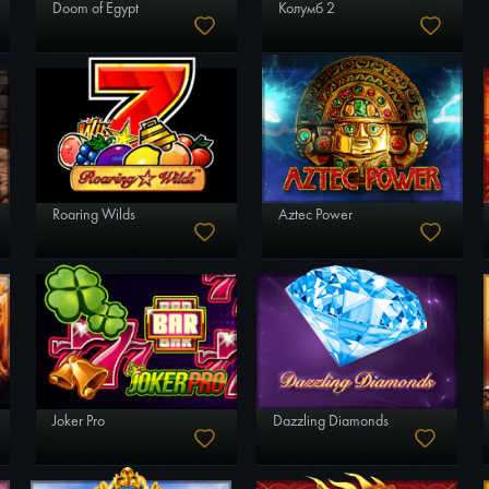
Doom of Egypt
Колумб 2
Roaring Wilds
Aztec Power
Joker Pro
Dazzling Diamonds