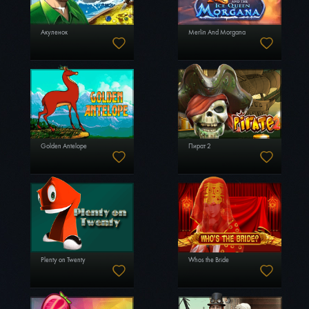
Акуленок
Merlin And Morgana
Golden Antelope
Пират 2
Plenty on Twenty
Whos the Bride