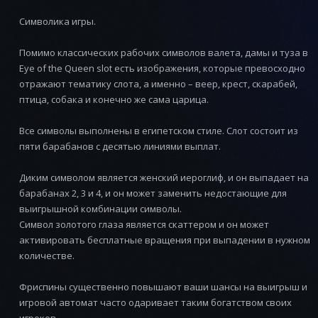
Символика игры.
Помимо классических рабочих символов валета, дамы и туза в
Eye of the Queen slot есть изображения, которые превосходно
отражают тематику слота, а именно – веер, крест, скарабей,
птица, собака и конечно же сама царица.
Все символы выполнены в египетском стиле. Слот состоит из
пяти барабанов с десятью линиями выплат.
Диким символом является женский иероглиф, и он выпадает на
барабанах 2, 3 и 4, и он может заменить недостающие для
выигрышной комбинации символы.
Символ золотого глаза является скаттером и он может
активировать бесплатные вращения при выпадении в нужном
количестве.
Фриспины существенно повышают ваши шансы на выигрыш и
игровой автомат часто одаривает таким богатством своих