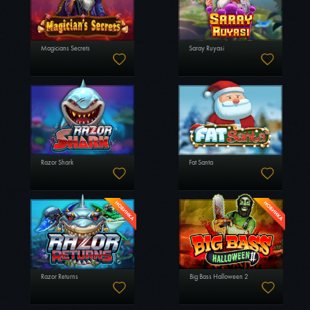
Magicians Secrets
Saray Ruyasi
Razor Shark
Fat Santa
Razor Returns
Big Bass Halloween 2