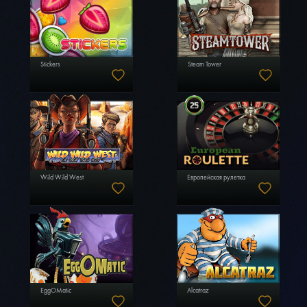
Stickers
Steam Tower
Wild Wild West
Европейская рулетка
EggOMatic
Alcatraz