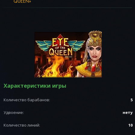
QUEEN»
PragmaticPlay
PushGaming
Yggdrasil
Playngo
Мегаджек
Рулетки
Microgaming
Belatra
Unicum
Betinhell
Характеристики игры
Количество барабанов:
5
Удвоение:
нету
Количество линий:
10