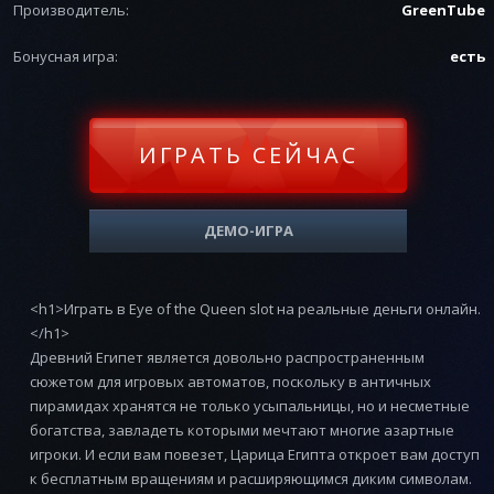
Производитель:
GreenTube
Бонусная игра:
есть
ИГРАТЬ СЕЙЧАС
ДЕМО-ИГРА
<h1>Играть в Eye of the Queen slot на реальные деньги онлайн.
</h1>
Древний Египет является довольно распространенным
сюжетом для игровых автоматов, поскольку в античных
пирамидах хранятся не только усыпальницы, но и несметные
богатства, завладеть которыми мечтают многие азартные
игроки. И если вам повезет, Царица Египта откроет вам доступ
к бесплатным вращениям и расширяющимся диким символам.