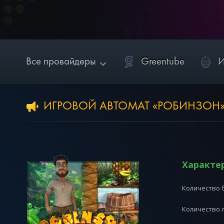
Все провайдеры
Greentube
И
Greentube
Игрософт
Net
ИГРОВОЙ АВТОМАТ «РОБИНЗОН
Мегаджек
Рулетки
Micr
Характе
Количество 
Количество 