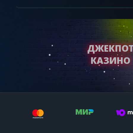
ДЖЕКПО
КАЗИНО