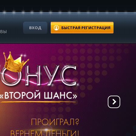
ВХОД
БЫСТРАЯ
РЕГИСТРАЦИЯ
АВЫ
ПРОИГРАЛ?
ВЕРНЕМ ДЕНЬГИ!