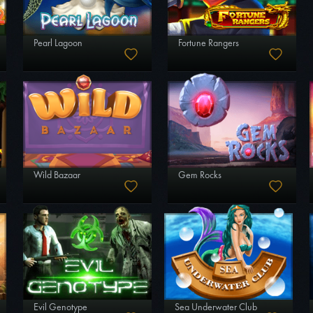
Pearl Lagoon
Fortune Rangers
Wild Bazaar
Gem Rocks
Evil Genotype
Sea Underwater Club