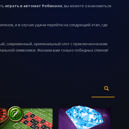
ать
играть в автомат Робинзон
, вы можете ознакомиться
генов, и в случае удачи перейти на следующий этап, где
нный, современный, оригинальный слот с приключенческим
иальной символики. Желаем вам только победных спинов!