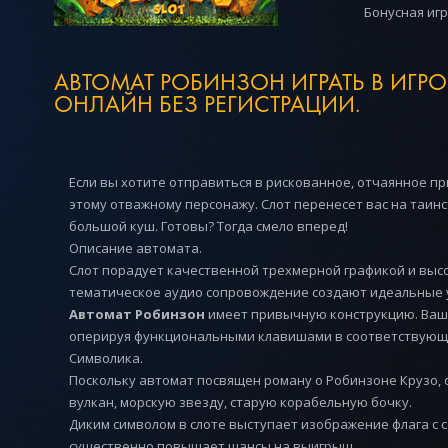
Бонусная игр
АВТОМАТ РОБИНЗОН ИГРАТЬ В ИГР
ОНЛАЙН БЕЗ РЕГИСТРАЦИИ.
Если вы хотите отправиться в рискованное, отчаянное п
этому отважному персонажу. Слот перенесет вас на таинс
большой куш. Готовы? Тогда смело вперед!
Описание автомата.
Слот порадует качественной трехмерной графикой и выс
тематическое аудио сопровождение создают идеальные у
Автомат Робинзон
имеет привычную конструкцию. Ваше
оперируя функциональными клавишами в соответствующе
Символика.
Поскольку автомат посвящен роману о Робинзоне Крузо, 
вулкан, морскую звезду, старую корабельную бочку.
Диким символом в слоте выступает изображение флага с
существенно повышает шансы на выигрыш.