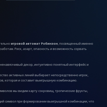
ательно
игровой автомат Робинзон
, посвященный именно
аботам. Риск, азарт, опасность и возможность сорвать
 ненавязчивый декор, интуитивно понятный интерфейс и
ство активных линий выбирает непосредственно игрок,
ов, которая и составит выигрышную комбинацию.
имволов мы видим карту сокровищ, тропические фрукты,
ющий символ при формировании выигрышной комбинации, что