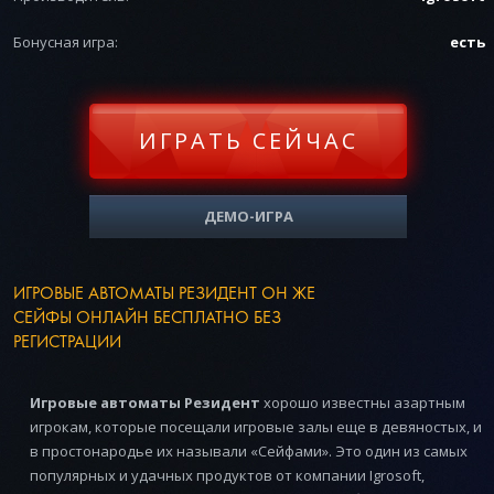
Бонусная игра:
есть
ИГРАТЬ СЕЙЧАС
ДЕМО-ИГРА
ИГРОВЫЕ АВТОМАТЫ РЕЗИДЕНТ ОН ЖЕ
СЕЙФЫ ОНЛАЙН БЕСПЛАТНО БЕЗ
РЕГИСТРАЦИИ
Игровые автоматы Резидент
хорошо известны азартным
игрокам, которые посещали игровые залы еще в девяностых, и
в простонародье их называли «Сейфами». Это один из самых
популярных и удачных продуктов от компании Igrosoft,