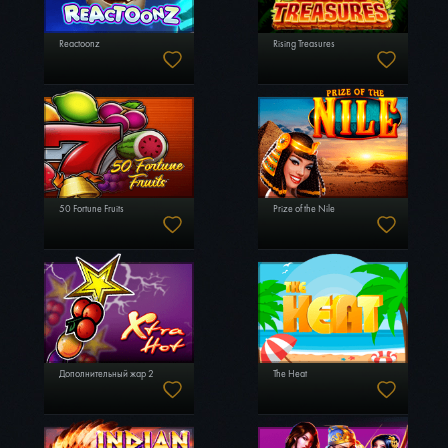
Reactoonz
Rising Treasures
50 Fortune Fruits
Prize of the Nile
Дополнительный жар 2
The Heat