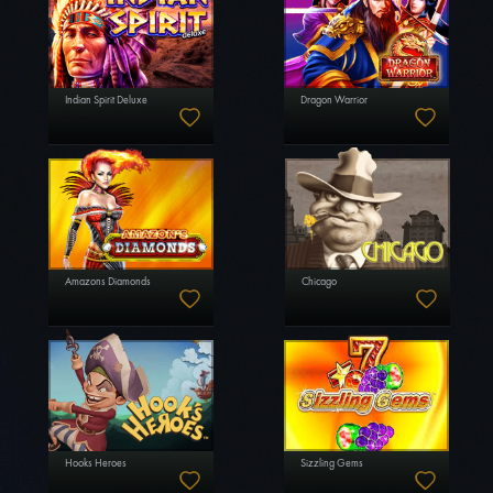
Indian Spirit Deluxe
Dragon Warrior
Amazons Diamonds
Chicago
Hooks Heroes
Sizzling Gems