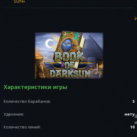
SUN»
PragmaticPlay
PushGaming
Yggdrasil
Playngo
Мегаджек
Рулетки
Microgaming
Belatra
Unicum
Betinhell
Характеристики игры
Количество барабанов:
5
Удвоение:
нету
Д
И
Количество линий:
10