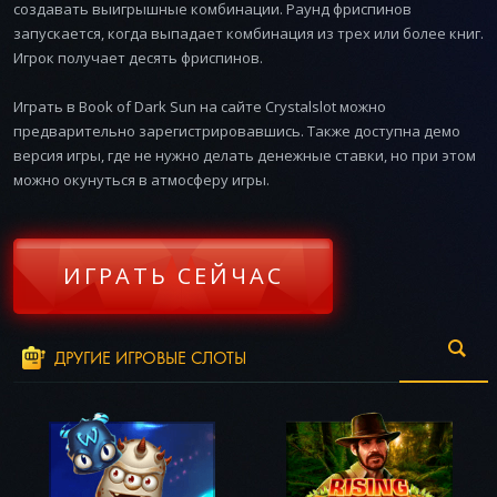
создавать выигрышные комбинации. Раунд фриспинов
запускается, когда выпадает комбинация из трех или более книг.
Игрок получает десять фриспинов.
Играть в Book of Dark Sun на сайте Crystalslot можно
предварительно зарегистрировавшись. Также доступна демо
версия игры, где не нужно делать денежные ставки, но при этом
можно окунуться в атмосферу игры.
ИГРАТЬ СЕЙЧАС
ДРУГИЕ ИГРОВЫЕ СЛОТЫ