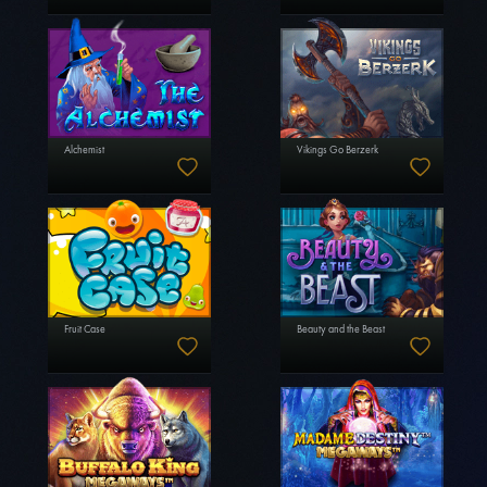
Alchemist
Vikings Go Berzerk
Fruit Case
Beauty and the Beast