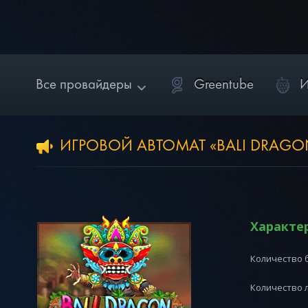
Все провайдеры
Greentube
И
Greentube
Игрософт
Net
ИГРОВОЙ АВТОМАТ «BALI DRAGO
Мегаджек
Рулетки
Micr
Характе
Количество 
Количество 