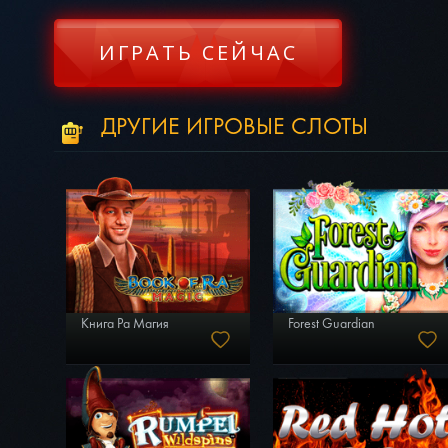
ИГРАТЬ СЕЙЧАС
ДРУГИЕ ИГРОВЫЕ СЛОТЫ
Книга Ра Магия
Forest Guardian