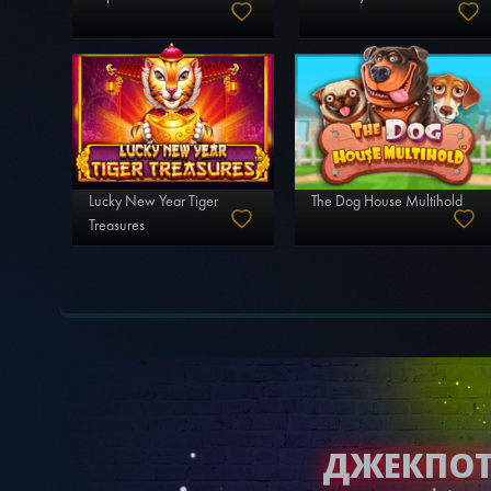
Lucky New Year Tiger
The Dog House Multihold
Treasures
ДЖЕКПО