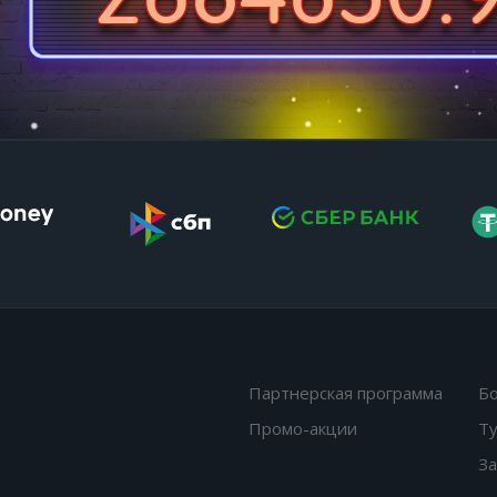
Партнерская программа
Бо
Промо-акции
Т
За