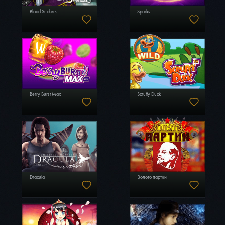
Blood Suckers
Sparks
Berry Burst Max
Scruffy Duck
Dracula
Золото партии