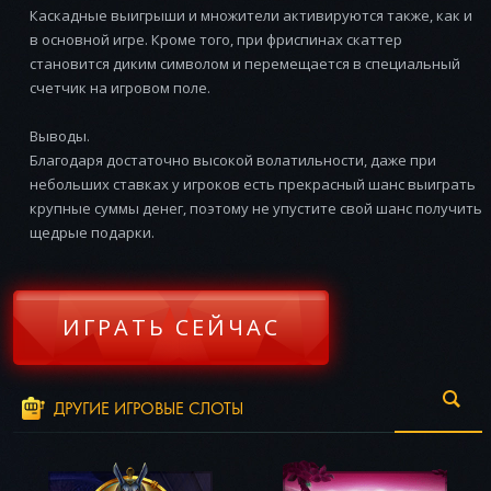
Каскадные выигрыши и множители активируются также, как и
в основной игре. Кроме того, при фриспинах скаттер
становится диким символом и перемещается в специальный
счетчик на игровом поле.
Выводы.
Благодаря достаточно высокой волатильности, даже при
небольших ставках у игроков есть прекрасный шанс выиграть
крупные суммы денег, поэтому не упустите свой шанс получить
щедрые подарки.
ИГРАТЬ СЕЙЧАС
ДРУГИЕ ИГРОВЫЕ СЛОТЫ