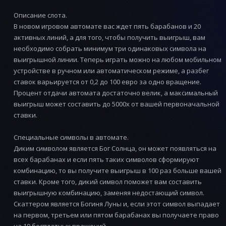
Описание слота.
В новом игровом автомате вас ждет пять барабанов и 20
активных линий, а для того, чтобы получить выигрыш, вам
необходимо собрать минимум три одинаковых символа на
выигрышной линии. Теперь играть можно на любом мобильном
устройстве в ручном или автоматическом режиме, а разбег
ставок варьируется от 0,2 до 100 евро за одно вращение.
Процент отдачи автомата достаточно велик, а максимальный
выигрыш может составить до 5000х от вашей первоначальной
ставки.
Специальные символы в автомате.
Диким символом является Бог Солнца, он может появляться на
всех барабанах и если пять таких символов сформируют
комбинацию, то вы получите выигрыш в 100 раз больше вашей
ставки. Кроме того, дикий символ поможет вам составить
выигрышную комбинацию, заменяя недостающий символ.
Скаттером является Богиня Луны и, если этот символ выпадает
на первом, третьем или пятом барабанах вы получаете право