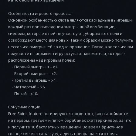
на 10 бесплатных вращений.
Особенности игрового процесса.
Основной особенностью слота являются каскадные выигрыши:
каждый раз при выпадении выигрышной комбинации,
символы, которые в ней не участвуют, убираются с поля и
освобождают место для новых. Таким образом можно получить
несколько выигрышей за одно вращение. Также, как только вы
получаете выигрыши в игру вступают множители, которые
расположены над игровым полем:
- Первый выигрыш – х1.
- Второй выигрыш – х2.
- Третий выигрыш – х4.
- Четвертый – х6.
- Пятый – х10.
Бонусные опции.
Free Spins feature активируются после того, как вы поймаете
на первом, третьем и пятом барабанах скаттер символ, за что
и получите 10 бесплатных вращений. Во время фриспинов
солнце сменяется на луну, а день превращается в ночь.