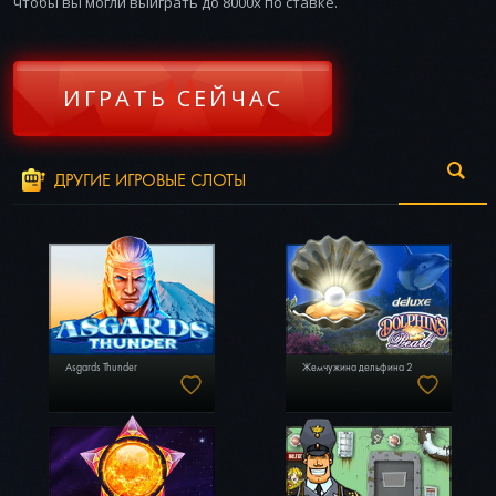
чтобы вы могли выиграть до 8000x по ставке.
ИГРАТЬ СЕЙЧАС
ДРУГИЕ ИГРОВЫЕ СЛОТЫ
Asgards Thunder
Жемчужина дельфина 2