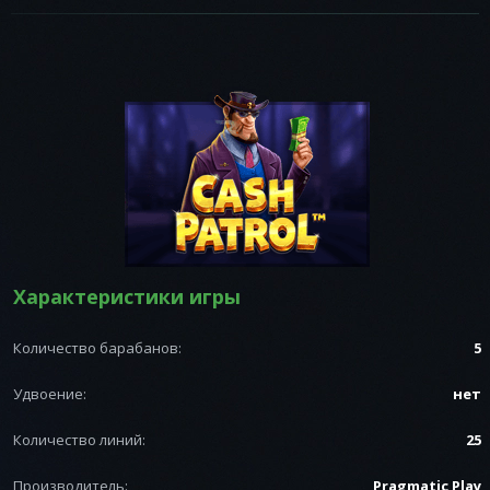
PragmaticPlay
PushGaming
Yggdrasil
Playngo
Мегаджек
Рулетки
Microgaming
Belatra
Unicum
Betinhell
Характеристики игры
Количество барабанов:
5
Удвоение:
нет
Количество линий:
25
Производитель:
Pragmatic Play