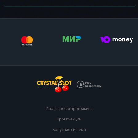
Партнерская программа
Промо-акции
Бонусная система