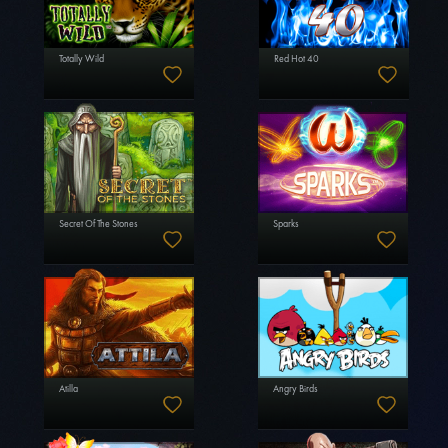
Totally Wild
Red Hot 40
Secret Of The Stones
Sparks
Atilla
Angry Birds