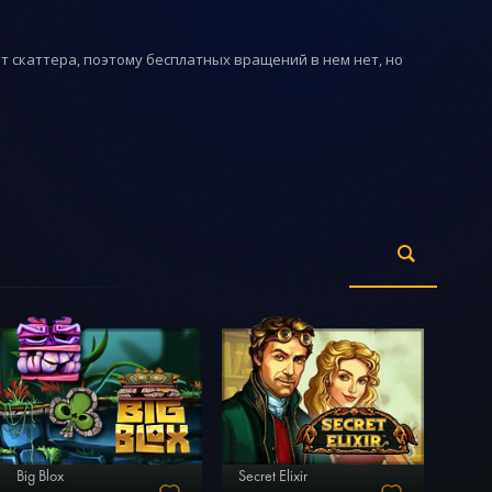
ет скаттера, поэтому бесплатных вращений в нем нет, но
Big Blox
Secret Elixir