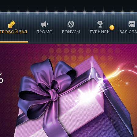
1
ГРОВОЙ ЗАЛ
ПРОМО
БОНУСЫ
ТУРНИРЫ
ЗАЛ СЛ
%