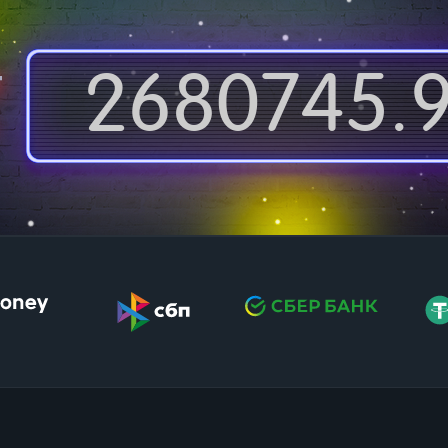
2680745.
Т