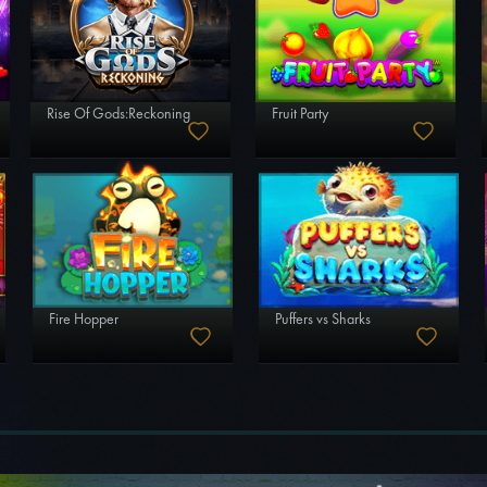
Rise Of Gods:Reckoning
Fruit Party
Fire Hopper
Puffers vs Sharks