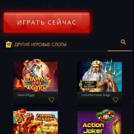
ИГРАТЬ СЕЙЧАС
ДРУГИЕ ИГРОВЫЕ СЛОТЫ
Dawn of Egypt
Lord of the Ocean Magic