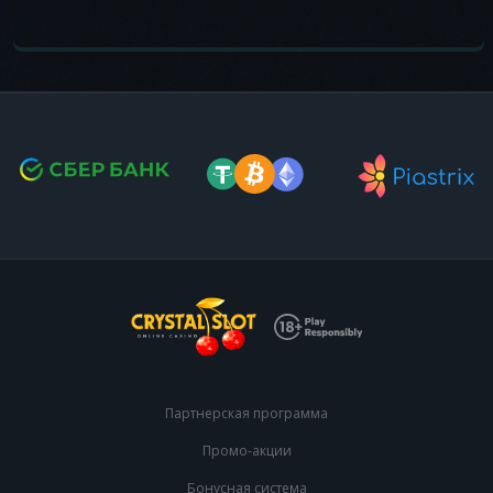
Партнерская программа
Промо-акции
Бонусная система