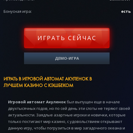
Бонусная игра:
есть
ИГРАТЬ СЕЙЧАС
ДЕМО-ИГРА
ИГРАТЬ В ИГРОВОЙ АВТОМАТ АКУЛЕНОК В
ЛУЧШЕМ КАЗИНО С КЭШБЕКОМ
Игровой автомат Акуленок
был выпущен еще в начале
двухтысячных годов, но по сей день эти слоты не теряют своей
актуальности. Заядлые азартные игроки и новички, которые
только постигают мир казино, с удовольствием открывают
данную игру, чтобы погрузиться в мир загадочного океана и