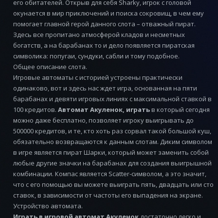
его обитателей. Открыв для себя Sharky, игрок с головой
окунается в мир приключений и поиска сокровищ, в чем ему
помогает главной герой данного слота – отважный пират.
Здесь все пропитано атмосферой кладов и несметных
богатств, а на барабанах то и дело появляется пиратская
символика: попугаи, сундуки, сабли и тому подобное.
Общее описание слота.
Игровые автоматы с историей устроены практически
одинаково, вот и здесь нас ждет игра, основанная на пяти
барабанах и девяти игровых линиях с максимальной ставкой в
100 кредитов.
Автомат Акуленок, играть
в который сегодня
можно даже бесплатно, позволяет игроку выигрывать до
500000 кредитов, и те, кто хоть раз сорвал такой большой куш,
обязательно возвращаются к данным слотам. Диким символом
в игре является пират Шарки, который может заменить собой
любые другие значки на барабанах для создания выигрышной
комбинации. Компас является Scatter-символом, а это значит,
что с его помощью вы можете выиграть пять, двадцать или сто
ставок, в зависимости от частоты его выпадения на экране.
Устройство автомата.
Играть в игровой автомат Акуленок
достаточно легко и