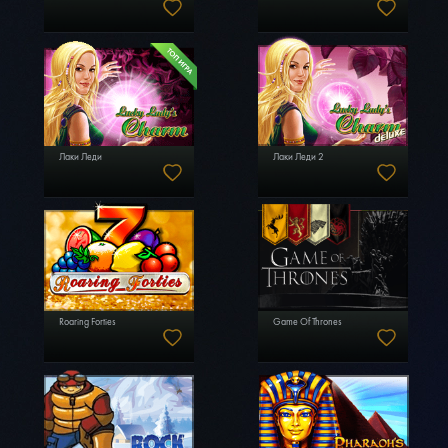
Лаки Леди
Лаки Леди 2
Roaring Forties
Game Of Thrones