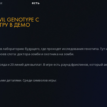
а:
есть
IL GENOTYPE С
РУ В ДЕМО
ока в лабораторию будущего, где проходят исследования генотипа. Т
оев слота: доктора-зомби и охотника на зомби.
ряда и 20 линий для выплат. В игре есть раунд фриспинов, который 
ыми деталями. Среди символов игры: