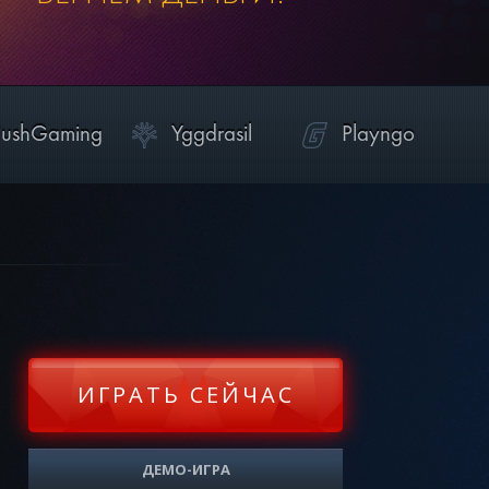
PushGaming
Yggdrasil
Playngo
Yggdrasil
Playngo
hell
ИГРАТЬ СЕЙЧАС
ДЕМО-ИГРА