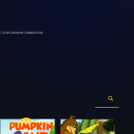
с описанием символов.