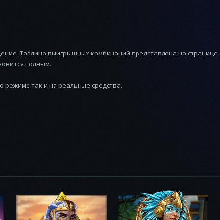
ждение. Таблица выигрышных комбинаций представлена на странице 
новится полным.
емо режиме так и на реальные средства.