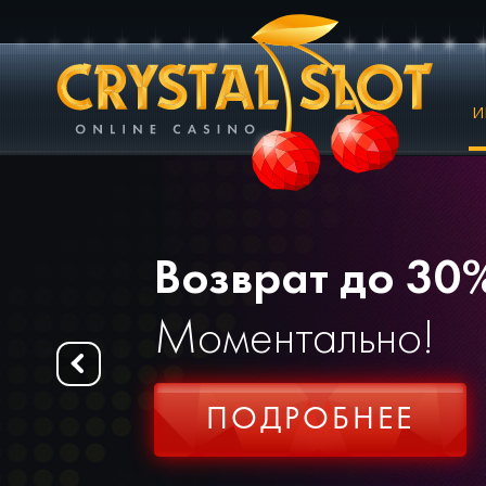
И
Возврат до 30
Моментально!
ПОДРОБНЕЕ