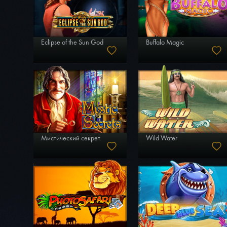
Eclipse of the Sun God
Buffalo Magic
Мистический секрет
Wild Water