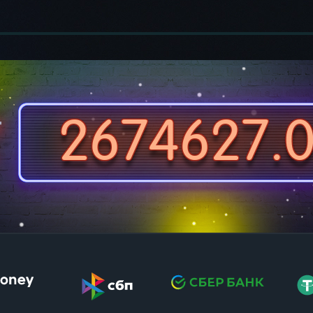
2674627.
Т