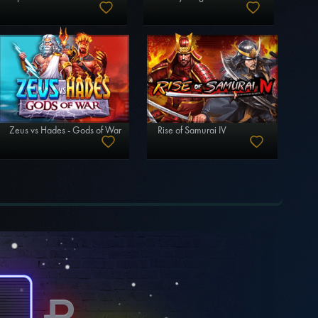
Zeus vs Hades - Gods of War
Rise of Samurai IV