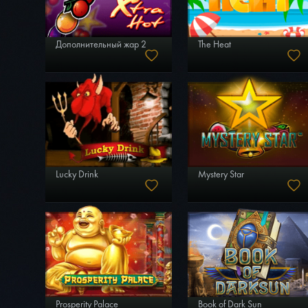
Дополнительный жар 2
The Heat
Lucky Drink
Mystery Star
Prosperity Palace
Book of Dark Sun