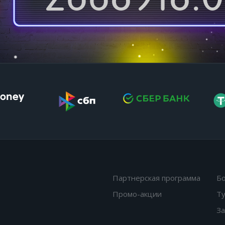
Партнерская программа
Бо
Промо-акции
Т
За