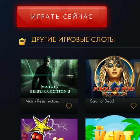
ИГРАТЬ СЕЙЧАС
ДРУГИЕ ИГРОВЫЕ СЛОТЫ
Matrix Resurrections
Scroll of Dead