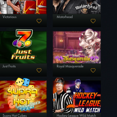
Victorious
Motorhead
Just Fruits
Royal Masquerade
Supra Hot Cubes
Hockey League Wild Match