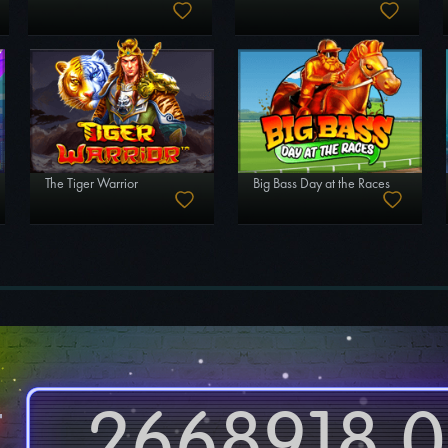
The Tiger Warrior
Big Bass Day at the Races
2668918.0
Т