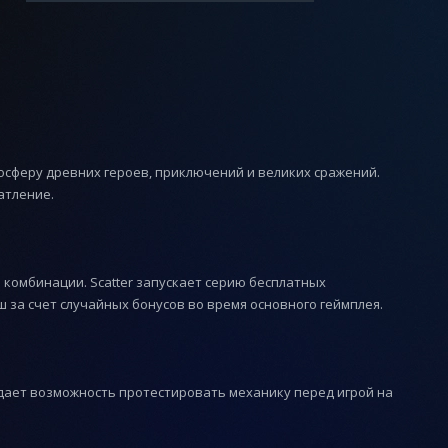
мосферу древних героев, приключений и великих сражений.
атление.
 комбинации. Scatter запускает серию бесплатных
 за счет случайных бонусов во время основного геймплея.
дает возможность протестировать механику перед игрой на