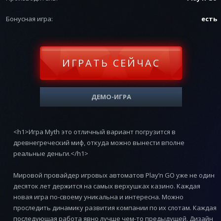
Бонусная игра:
есть
ИГРАТЬ СЕЙЧАС
ДЕМО-ИГРА
<h1>Игра Myth это отличный вариант погрузится в
древнегреческий миф, откуда можно вынести вполне
реальные деньги.</h1>
Мировой провайдер игровых автоматов Play’n GO уже не один
десяток лет держится на самых верхушках казино. Каждая
новая игра по-своему уникальна и интересна. Можно
проследить динамику развития компании по их слотам. Каждая
последующая работа явно лучше чем-то предыдущей. Дизайн