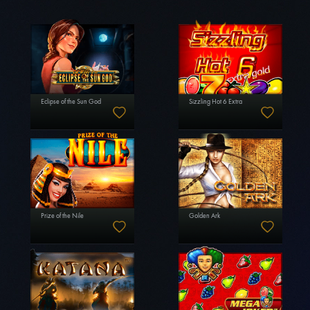
Eclipse of the Sun God
Sizzling Hot 6 Extra
Prize of the Nile
Golden Ark