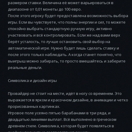
размером ставки. Величина её может варьироваться в
диапазоне от 0,01 монеты до 100 евро.
После этого игроку будет предоставлена возможность выбора
игры. Если вы чувствуете, что полны энергии и сил, то можете
спокойно выбрать стандартную ручную игру, активно
участвовать и всё контролировать. Если же над вами верх
берёт усталость, то лучше остановить свой выбор на
автоматической игре. Нужно будет лишь сделать ставку и
после этого только наблюдать. А когда станет понятно, что
выигрыш можно забирать, то просто вмешайтесь и заберите
реальные деньги.
Символика и дизайн игры
Провайдер не стоит на месте, идёт в ногу со временем. Это
выражается в ярком и красочном дизайне, в анимации и четко
прорисованных картинках.
Игровое поле усеяно пятью барабанами в три ряда, и
двадцатью линиями выплат. Всё выполнено в греческом
древнем стиле. Символика, которая будет появляться в