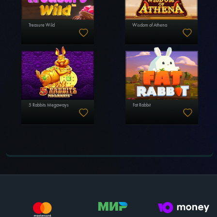
Treasure Wild
Wisdom of Athena
5 Rabbits Megaways
Fat Rabbit