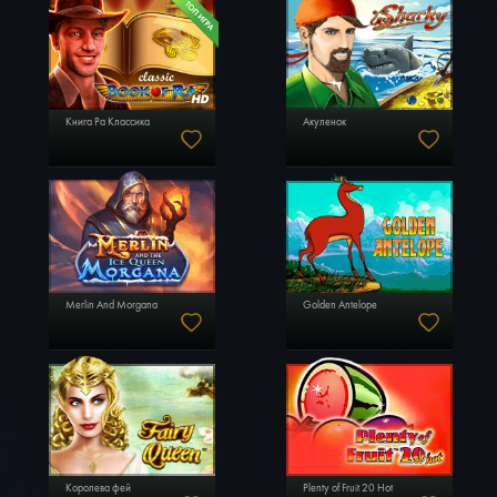
Книга Ра Классика
Акуленок
Merlin And Morgana
Golden Antelope
Королева фей
Plenty of Fruit 20 Hot