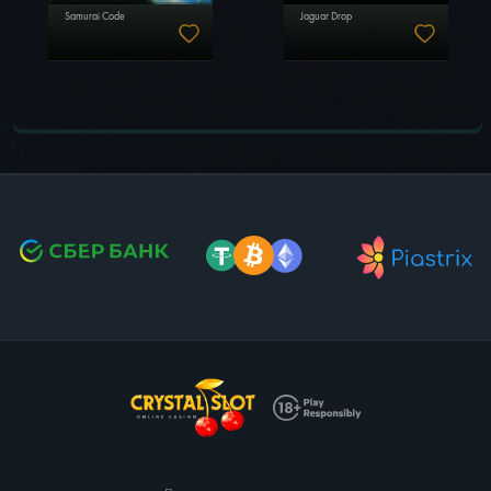
Samurai Code
Jaguar Drop