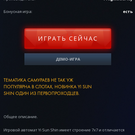
Бонусная игра:
есть
ИГРАТЬ СЕЙЧАС
ДЕМО-ИГРА
ТЕМАТИКА САМУРАЕВ НЕ ТАК УЖ
ПОПУЛЯРНА В СЛОТАХ, НОВИНКА YI SUN
SHIN ОДИН ИЗ ПЕРВОПРОХОДЦЕВ.
Общее описание.
Игровой автомат Yi Sun Shin имеет строение 7х7 и отличается