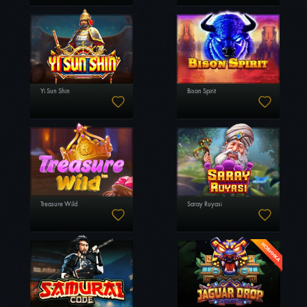
Yi Sun Shin
Bison Spirit
Treasure Wild
Saray Ruyasi