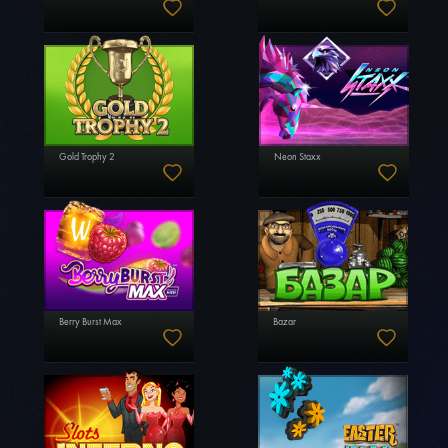
Gold Trophy 2
Neon Staxx
Berry Burst Max
Bazar