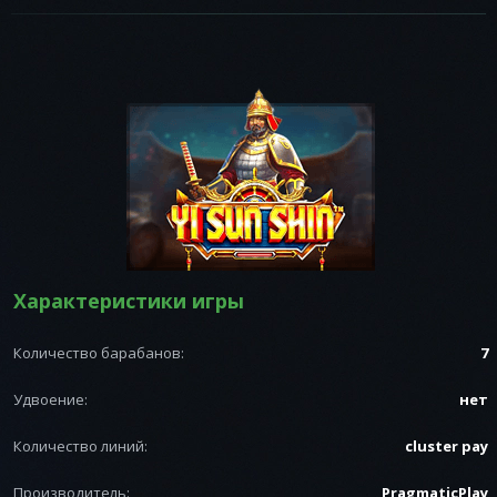
PragmaticPlay
PushGaming
Yggdrasil
Playngo
Мегаджек
Рулетки
Microgaming
Belatra
Unicum
Betinhell
Характеристики игры
Количество барабанов:
7
Удвоение:
нет
Количество линий:
cluster pay
Производитель:
PragmaticPlay