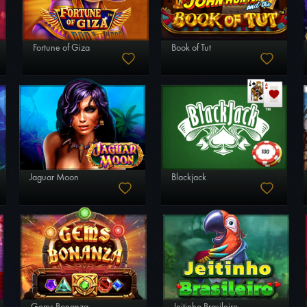
Fortune of Giza
Book of Tut
Jaguar Moon
Blackjack