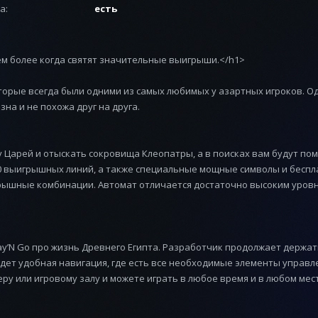
а:
есть
 тем более когда святят значительные выигрыши.</h1>
оторые всегда были одними из самых любимых у азартных игроков. Од
на и не похожа друг на друга.
ну Царей и отыскать сокровища Клеопатры, а в поисках вам будут по
0-20 выигрышных линий, а также специальные мощные символы и бес
рышные комбинации. Автомат отличается достаточно высоким уровн
Play’N Go про жизнь Древнего Египта. Разработчик продолжает держа
ждет удобная навигация, где есть все необходимые элементы управ
ру или игровому залу и можете играть в любое время и в любом мес