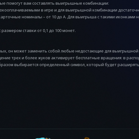
рые помогут вам составлять выигрышные комбинации:
окооплачиваемыми в игре и для выигрышной комбинации достаточно
точные номиналы – от 10 до А. Для выигрыша с такими иконками н
размером ставки от 0,1 до 100 монет.
рвых, он может заменить собой любые недостающие для выигрышной 
дение трех и более жуков активирует бесплатные вращения: в расп
разом выбирается определенный символ, который будет расширятьс