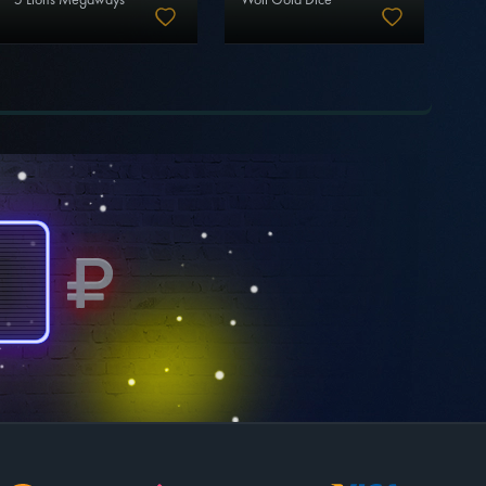
5 Lions Megaways
Wolf Gold Dice