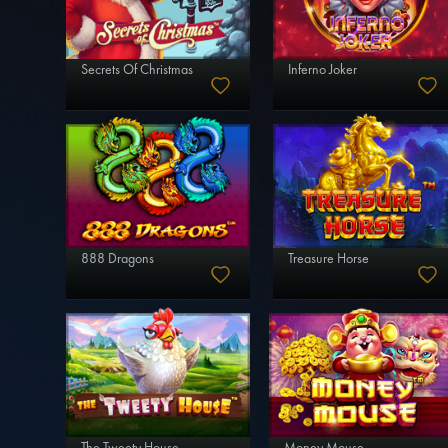
Secrets Of Christmas
Inferno Joker
888 Dragons
Treasure Horse