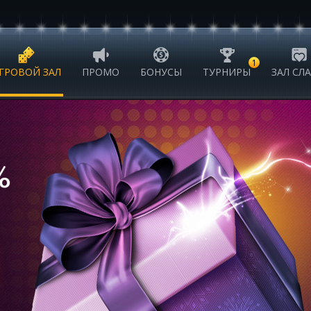
1
ГРОВОЙ ЗАЛ
ПРОМО
БОНУСЫ
ТУРНИРЫ
ЗАЛ СЛ
%