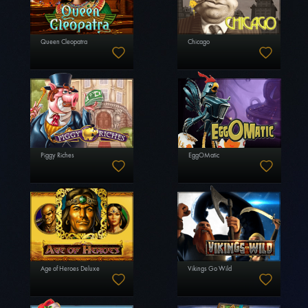
Queen Cleopatra
Chicago
Piggy Riches
EggOMatic
Age of Heroes Deluxe
Vikings Go Wild