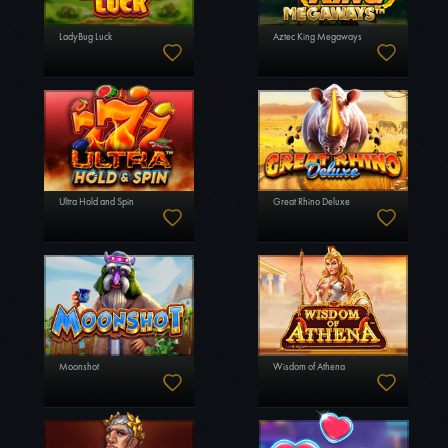
LadyBug Luck
Aztec King Megaways
Ultra Hold and Spin
Great Rhino Deluxe
Moonshot
Wisdom of Athena