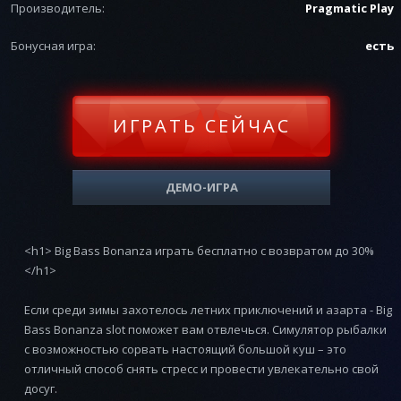
Производитель:
Pragmatic Play
Бонусная игра:
есть
ИГРАТЬ СЕЙЧАС
ДЕМО-ИГРА
<h1> Big Bass Bonanza играть бесплатно с возвратом до 30%
</h1>
Если среди зимы захотелось летних приключений и азарта - Big
Bass Bonanza slot поможет вам отвлечься. Симулятор рыбалки
с возможностью сорвать настоящий большой куш – это
отличный способ снять стресс и провести увлекательно свой
досуг.