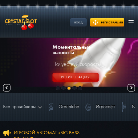
ВХОД
РЕГИСТРАЦИЯ
Моментальные
выплаты
Почувствуй скорость!
РЕГИСТРАЦИЯ
Все провайдеры
Greentube
Игрософт
Ne
NetEnt
Greentube
Игрософт
ИГРОВОЙ АВТОМАТ «BIG BASS