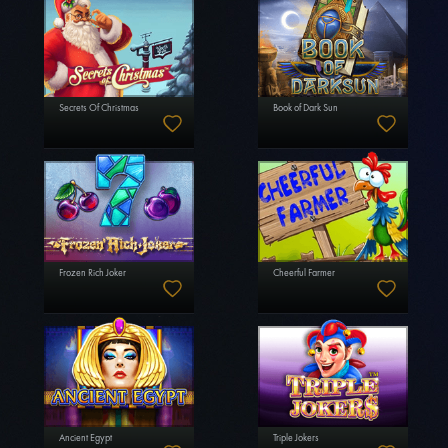
Secrets Of Christmas
Book of Dark Sun
Frozen Rich Joker
Cheerful Farmer
Ancient Egypt
Triple Jokers