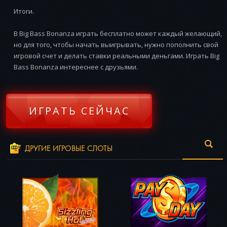
Итоги.
В Big Bass Bonanza играть бесплатно может каждый желающий,
но для того, чтобы начать выигрывать, нужно пополнить свой
игровой счет и делать ставки реальными деньгами. Играть Big
Bass Bonanza интереснее с друзьями.
ИГРАТЬ СЕЙЧАС
ДРУГИЕ ИГРОВЫЕ СЛОТЫ