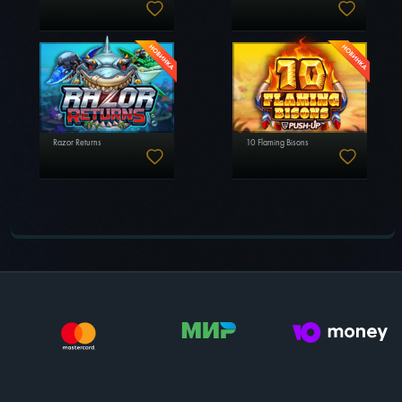
Razor Returns
10 Flaming Bisons