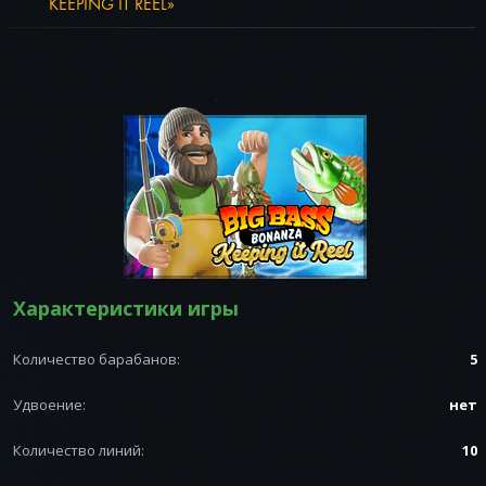
KEEPING IT REEL»
PragmaticPlay
PushGaming
Yggdrasil
Playngo
Мегаджек
Рулетки
Microgaming
Belatra
Unicum
Betinhell
Характеристики игры
Количество барабанов:
5
Удвоение:
нет
Количество линий:
10