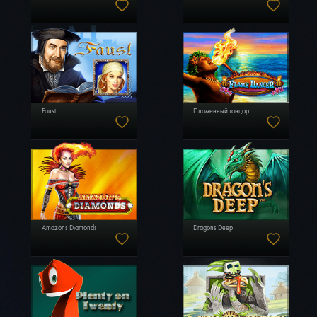
Faust
Пламенный танцор
Amazons Diamonds
Dragons Deep