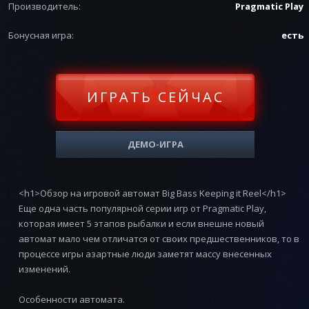
Производитель:
Pragmatic Play
Бонусная игра:
есть
ИГРАТЬ СЕЙЧАС
ДЕМО-ИГРА
<h1>Обзор на игровой автомат Big Bass Keeping it Reel</h1>
Еще одна часть популярной серии игр от Pragmatic Play,
которая имеет 5 этапов рыбалки и если внешне новый
автомат мало чем отличатся от своих предшественников, то в
процессе игры азартные люди заметят массу внесенных
изменений.
Особенности автомата.