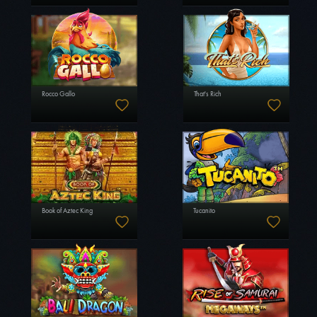
Rocco Gallo
That's Rich
Book of Aztec King
Tucanito