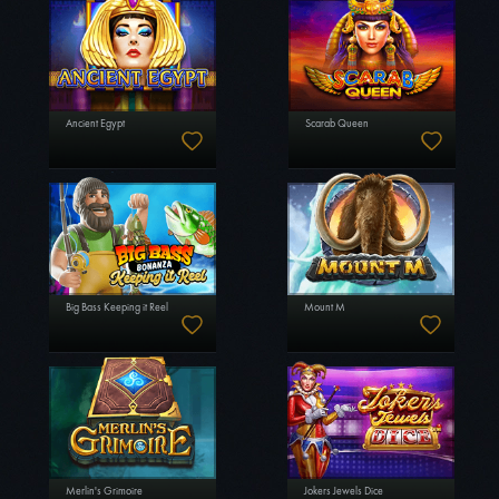
Ancient Egypt
Scarab Queen
Big Bass Keeping it Reel
Mount M
Merlin's Grimoire
Jokers Jewels Dice