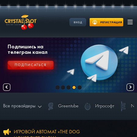
ВХОД
РЕГИСТРАЦИЯ
Подпишись на
телеграм канал
ПОДПИСАТЬСЯ
Все провайдеры
Greentube
Игрософт
Ne
NetEnt
Greentube
Игрософт
ИГРОВОЙ АВТОМАТ «THE DOG