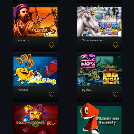
Колумб 2
Магия единорога
Колобок
Big Blox