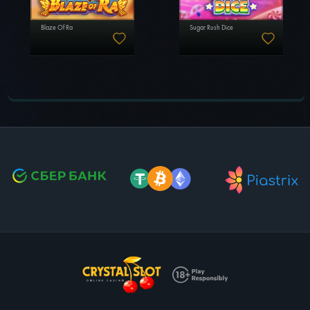
Blaze Of Ra
Sugar Rush Dice