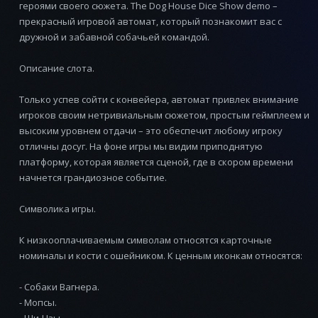
героями своего сюжета. The Dog House Dice Show demo –
прекрасный игровой автомат, который познакомит вас с
дружной и забавной собачьей командой.
Описание слота.
Только успев сойти с конвейера, автомат привлек внимание
игроков своим нетривиальным сюжетом, простым геймплеем и
высоким уровнем отдачи – это обеспечит любому игроку
отличны досуг. На фоне игры мы видим приподнятую
платформу, которая является сценой, где в скором времени
начнется грандиозное событие.
Символика игры.
К низкооплачиваемым символам относятся карточные
номиналы и кости с ошейником. К ценным иконкам относятся:
- Собаки Вагнера.
- Мопсы.