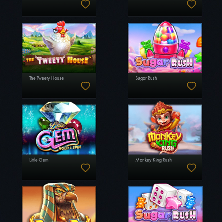
The Tweety House
Sugar Rush
Little Gem
Monkey King Rush