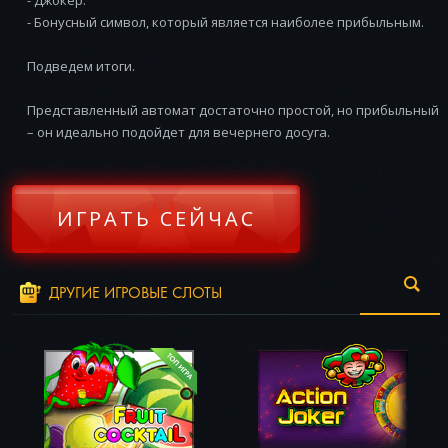
- Джокер.
- Бонусный символ, который является наиболее прибыльным.
Подведем итоги.
Представленный автомат достаточно простой, но прибыльный
– он идеально подойдет для вечернего досуга.
ИГРАТЬ СЕЙЧАС
ДРУГИЕ ИГРОВЫЕ СЛОТЫ