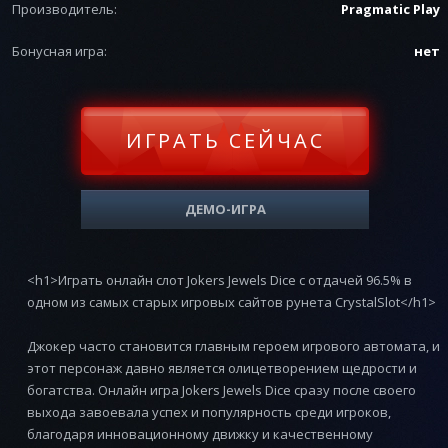
Производитель:
Pragmatic Play
Бонусная игра:
нет
ИГРАТЬ СЕЙЧАС
ДЕМО-ИГРА
<h1>Играть онлайн слот Jokers Jewels Dice с отдачей 96.5% в
одном из самых старых игровых сайтов рунета CrystalSlot</h1>
Джокер часто становится главным героем игрового автомата, и
этот персонаж давно является олицетворением щедрости и
богатства. Онлайн игра Jokers Jewels Dice сразу после своего
выхода завоевала успех и популярность среди игроков,
благодаря инновационному движку и качественному