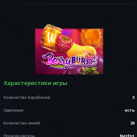
PragmaticPlay
PushGaming
Yggdrasil
Playngo
Мегаджек
Рулетки
Microgaming
Belatra
Unicum
Betinhell
Характеристики игры
Количество барабанов:
5
Удвоение:
есть
Количество линий:
20
Производитель:
NetEnt