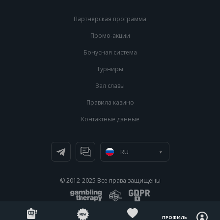
Партнерская программа
Промо-акции
Бонусная система
Турниры
Зал славы
Правила казино
Контактные данные
RU
EN
© 2012-2025 Все права защищены
ПРОФИЛЬ