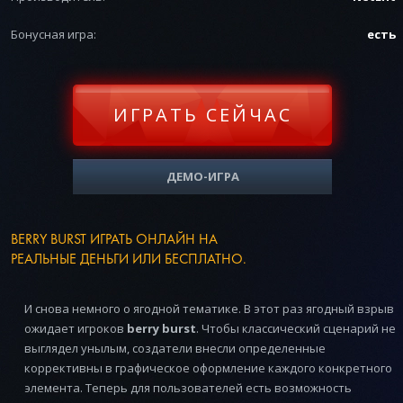
Бонусная игра:
есть
ИГРАТЬ СЕЙЧАС
ДЕМО-ИГРА
BERRY BURST ИГРАТЬ ОНЛАЙН НА
РЕАЛЬНЫЕ ДЕНЬГИ ИЛИ БЕСПЛАТНО.
И снова немного о ягодной тематике. В этот раз ягодный взрыв
ожидает игроков
berry
burst
. Чтобы классический сценарий не
выглядел унылым, создатели внесли определенные
коррективны в графическое оформление каждого конкретного
элемента. Теперь для пользователей есть возможность