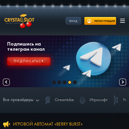
ВХОД
РЕГИСТРАЦИЯ
Подпишись на
телеграм канал
ПОДПИСАТЬСЯ
Все провайдеры
Greentube
Игрософт
Ne
NetEnt
Greentube
Игрософт
ИГРОВОЙ АВТОМАТ «BERRY BURST»