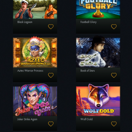
Black Lagoon
Football Glory
Aztec Warrior Princess
Book of Stars
Joker Strike Again
Wolf Gold