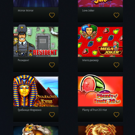
Mirror Mirror
Love Joker
Резидент
Мега джокер
Гробница Фараона
Plenty of Fruit 20 Hot