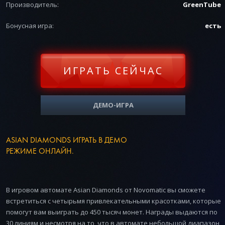
Производитель:
GreenTube
Бонусная игра:
есть
ИГРАТЬ СЕЙЧАС
ДЕМО-ИГРА
ASIAN DIAMONDS ИГРАТЬ В ДЕМО
РЕЖИМЕ ОНЛАЙН.
В игровом автомате Asian Diamonds от Novomatic вы сможете
встретиться с четырьмя привлекательными красотками, которые
помогут вам выиграть до 450 тысяч монет. Награды выдаются по
30 линиям и несмотря на то, что в автомате небольшой диапазон