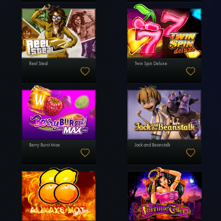
Reel Steal
Twin Spin Deluxe
Berry Burst Max
Jack and Beanstalk