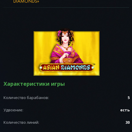
DIAMONDS»
PragmaticPlay
PushGaming
Yggdrasil
Playngo
Мегаджек
Рулетки
Microgaming
Belatra
Unicum
Betinhell
Характеристики игры
Количество барабанов:
5
Удвоение:
есть
Количество линий:
30