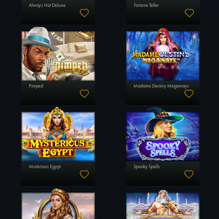
Always Hot Deluxe
Fortune Teller
Pimped
Madame Destiny Megaways
Misterious Egypt
Spooky Spells