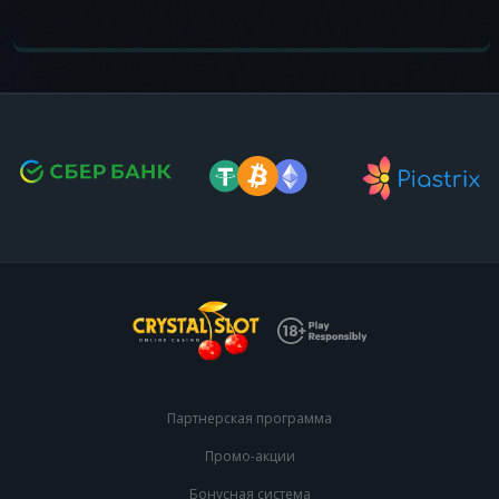
Партнерская программа
Промо-акции
Бонусная система