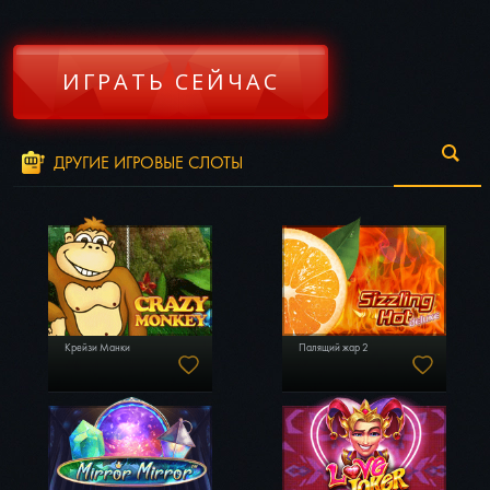
ИГРАТЬ СЕЙЧАС
ДРУГИЕ ИГРОВЫЕ СЛОТЫ
Крейзи Манки
Палящий жар 2