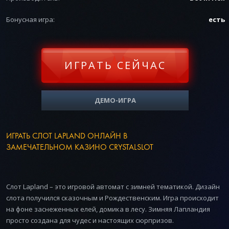
Бонусная игра:
есть
ИГРАТЬ СЕЙЧАС
ДЕМО-ИГРА
ИГРАТЬ СЛОТ LAPLAND ОНЛАЙН В
ЗАМЕЧАТЕЛЬНОМ КАЗИНО CRYSTALSLOT
Слот Lapland – это игровой автомат с зимней тематикой. Дизайн
слота получился сказочным и Рождественским. Игра происходит
на фоне заснеженных елей, домика в лесу. Зимняя Лапландия
просто создана для чудес и настоящих сюрпризов.