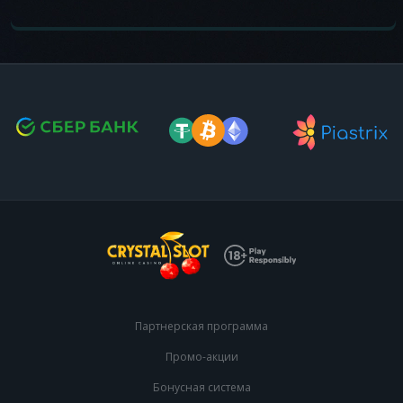
Партнерская программа
Промо-акции
Бонусная система