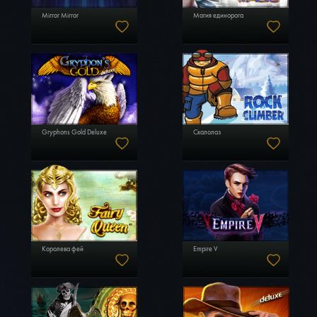
Mirror Mirror
Магия единорога
Gryphons Gold Deluxe
Скалолаз
Королева фей
Empire V