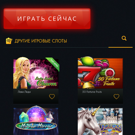
ИГРАТЬ СЕЙЧАС
ДРУГИЕ ИГРОВЫЕ СЛОТЫ
Лаки Леди
50 Fortune Fruits