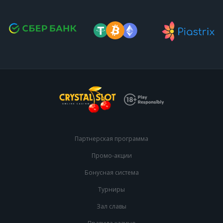
Партнерская программа
Промо-акции
Бонусная система
Турниры
Зал славы