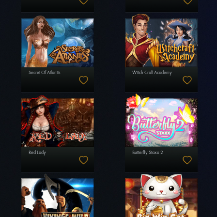
Secret Of Atlantis
Witch Craft Academy
Red Lady
Butterfly Staxx 2