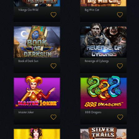
Vikings Go Wild
Big Win Cat
Book of Dark Sun
Revenge of Cyborgs
Master Joker
888 Dragons