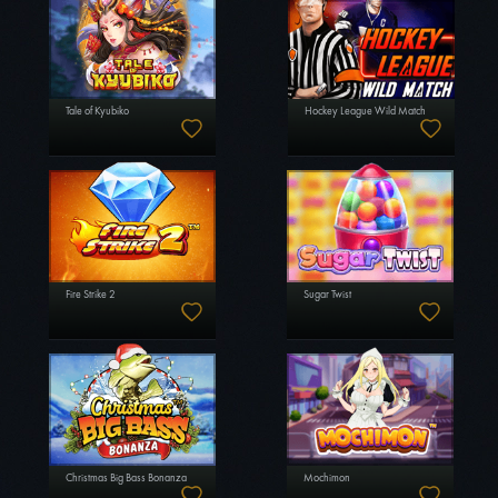
Tale of Kyubiko
Hockey League Wild Match
Fire Strike 2
Sugar Twist
Christmas Big Bass Bonanza
Mochimon