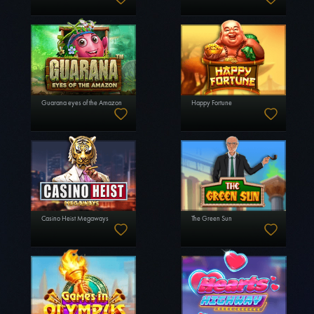
Guarana eyes of the Amazon
Happy Fortune
Casino Heist Megaways
The Green Sun