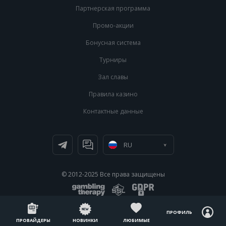
Партнерская программа
Промо-акции
Бонусная система
Турниры
Зал славы
Правила казино
Контактные данные
RU
EN
© 2012-2025 Все права защищены
ПРОФИЛЬ
ПРОВАЙДЕРЫ
НОВИНКИ
ЛЮБИМЫЕ