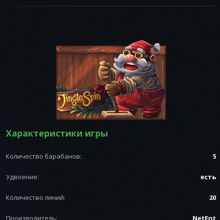
PragmaticPlay
PushGaming
Yggdrasil
Playngo
Мегаджек
Рулетки
Microgaming
Belatra
Unicum
Betinhell
Характеристики игры
Количество барабанов:
5
Удвоение:
есть
Количество линий:
20
Производитель:
NetEnt