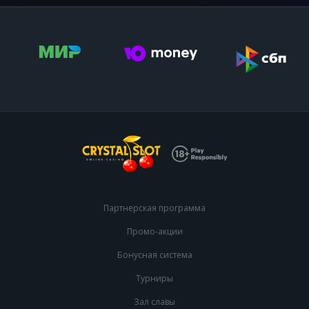
Партнерская программа
Промо-акции
Бонусная система
Турниры
Зал славы