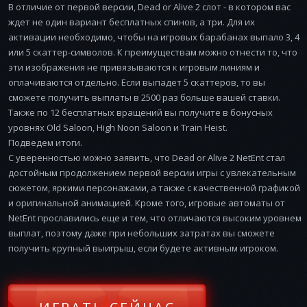
В отличие от первой версии, Dead or Alive 2 слот - в котором вас
ждет не один вариант бесплатных спинов, а три. Для их
активации необходимо, чтобы на игровых барабанах выпало 3, 4
или 5 скаттер-символов. К преимуществам можно отнести то, что
эти изображения не привязываются к игровым линиям и
оплачиваются отдельно. Если выпадет 5 скаттеров, то вы
сможете получить выплаты в 2500 раз больше вашей ставки.
Также по 12 бесплатных вращений вы получите в бонусных
уровнях Old Saloon, High Noon Saloon и Train Heist.
Подведем итоги.
С уверенностью можно заявить, что Dead or Alive 2 NetEnt стал
достойным продолжением первой версии игры с увлекательным
сюжетом, яркими персонажами, а также с качественной графикой
и оригинальной анимацией. Кроме того, игровые автоматы от
NetEnt прославились еще и тем, что отличаются высоким уровнем
выплат, поэтому даже при небольших затратах вы сможете
получить крупный выигрыш, если будете активным игроком.