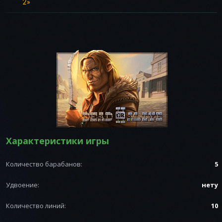
2»
PragmaticPlay
PushGaming
Yggdrasil
Playngo
Мегаджек
Рулетки
Microgaming
Belatra
Unicum
Betinhell
Характеристики игры
Количество барабанов:
5
Удвоение:
нету
Количество линий:
10