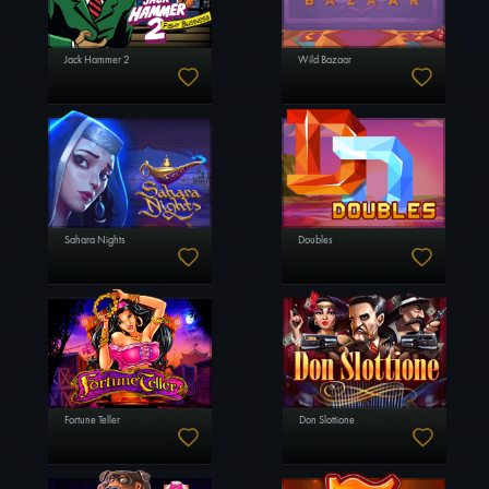
Jack Hammer 2
Wild Bazaar
Sahara Nights
Doubles
Fortune Teller
Don Slottione