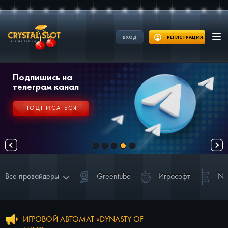
ВХОД
РЕГИСТРАЦИЯ
Подпишись на
телеграм канал
ПОДПИСАТЬСЯ
Все провайдеры
Greentube
Игрософт
Ne
NetEnt
Greentube
Игрософт
ИГРОВОЙ АВТОМАТ «DYNASTY OF