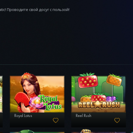
c! Проводите свой досуг с пользой!
Royal Lotus
Reel Rush