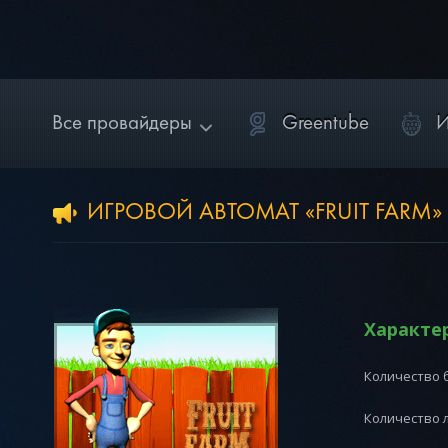
Все провайдеры
Greentube
И
Greentube
Игрософт
Net
ИГРОВОЙ АВТОМАТ «FRUIT FARM»
Мегаджек
Рулетки
Micr
Характе
Количество 
Количество 