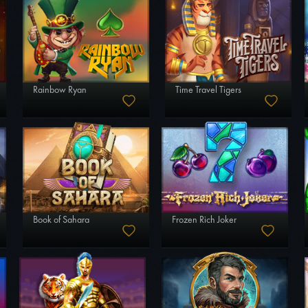
Rainbow Ryan
Time Travel Tigers
Book of Sahara
Frozen Rich Joker