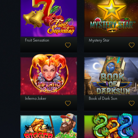
Fruit Sensation
Mystery Star
Inferno Joker
Book of Dark Sun