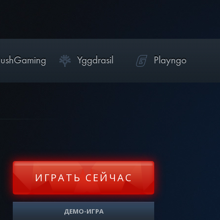
PushGaming
Yggdrasil
Playngo
Yggdrasil
Playngo
hell
ИГРАТЬ СЕЙЧАС
ДЕМО-ИГРА