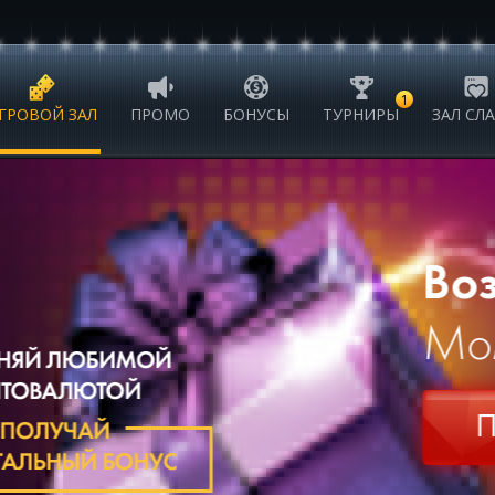
1
ГРОВОЙ ЗАЛ
ПРОМО
БОНУСЫ
ТУРНИРЫ
ЗАЛ СЛ
%