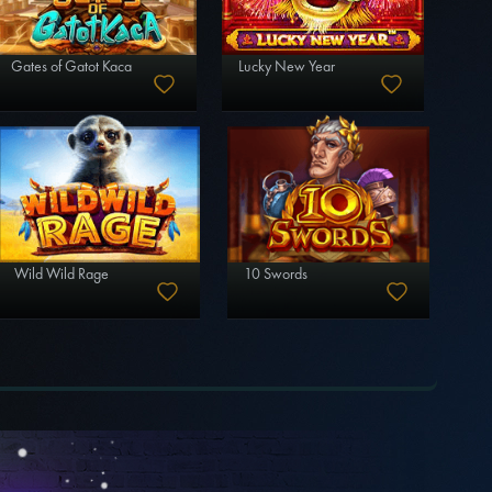
Gates of Gatot Kaca
Lucky New Year
Wild Wild Rage
10 Swords