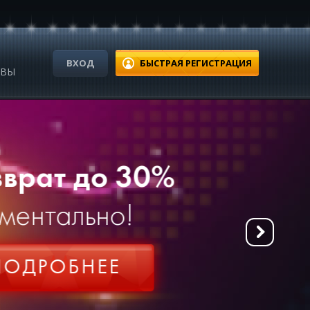
ВХОД
БЫСТРАЯ
РЕГИСТРАЦИЯ
АВЫ
ПРОИГРАЛ?
ВЕРНЕМ ДЕНЬГИ!