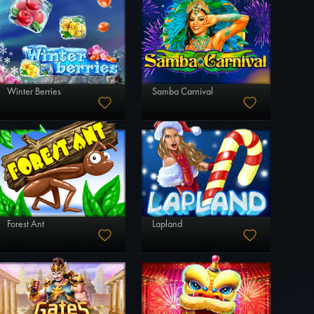
Winter Berries
Samba Carnival
Forest Ant
Lapland