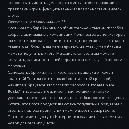
попробовать играть демо-версию игры, чтобы ознакомиться с
правилами игры и функциональными возможностями видео-
слота.
Сколько денег я смогу забрать??
Слот имеет 6 барабанов и приблизительно 4 тысячи способов
собрать выигрышные комбинации. Количество денег, которые
вы можете выиграть, зависит от того, насколько высока ваша
ставка. Чем больше вы расщедритесь на ставку, тем больше
можете получить в итоге! Максимум, который вы можете
получить, зависит от вашей веры в свои силы и улыбчивости
фортуны!
Самоцветы, бриллианты и кристаллы привлекают своей
красотой! Если вы хотите полюбоваться этой красотой,
найдите в браузере этот слот по запросу “
automat Gem
Rocks”
и наслаждайтесь игрой, приносящей не только
удовольствие от такого занятия, но и от быстрого обогащения.
Кстати, этот слот поддерживают все популярные браузеры и
играть в нем без препятствий можно даже на смартфоне.
Главное - иметь доступ в Интернет и желание познакомиться с
новой для себя игрушкой!