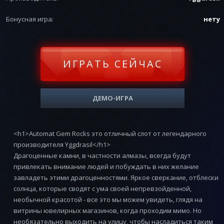
Бонусная игра:
нету
ИГРАТЬ СЕЙЧАС
ДЕМО-ИГРА
<h1>Automat Gem Rocks это отличный слот от легендарного
производителя Yggdrasil</h1>
Драгоценные камни, в частности алмазы, всегда будут
привлекать внимание людей и побуждать в них желание
завладеть этими драгоценностями. Яркое сверкание, отблески
солнца, которые сводят с ума своей непревзойденной,
необычной красотой - все это мы можем увидеть, глядя на
витрины ювелирных магазинов, когда проходим мимо. Но
необязательно выходить на улицу, чтобы насладиться таким