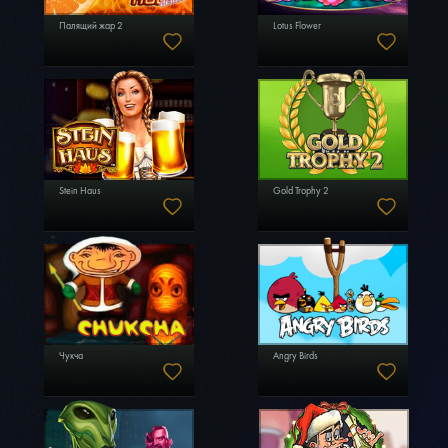
Палящий жар 2
Lotus Flower
Stein Haus
Gold Trophy 2
Чукча
Angry Birds