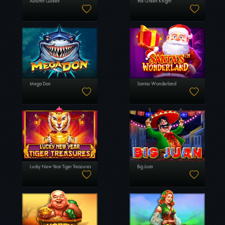
Autumn Queen
the Green Knight
Mega Don
Santas Wonderland
Lucky New Year Tiger Treasures
Big Juan