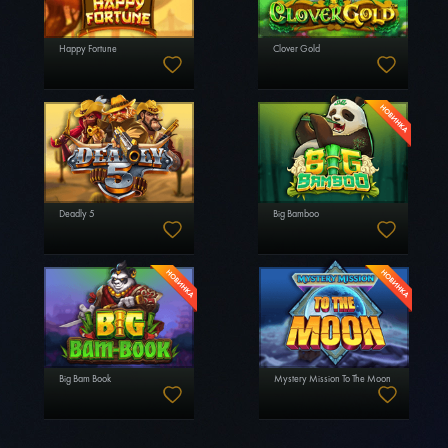
Happy Fortune
Clover Gold
Deadly 5
Big Bamboo
Big Bam Book
Mystery Mission To The Moon