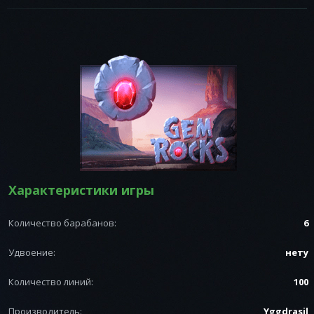
PragmaticPlay
PushGaming
Yggdrasil
Playngo
Мегаджек
Рулетки
Microgaming
Belatra
Unicum
Betinhell
Характеристики игры
Количество барабанов:
6
Удвоение:
нету
Количество линий:
100
Производитель:
Yggdrasil