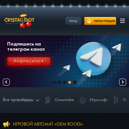
ВХОД
РЕГИСТРАЦИЯ
Еженедельные
турниры и акции
ВЫИГРАТЬ
Все провайдеры
Greentube
Игрософт
Ne
NetEnt
Greentube
Игрософт
ИГРОВОЙ АВТОМАТ «GEM ROCKS»