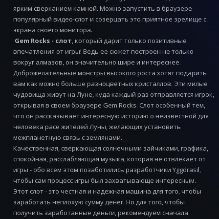
ярким сверканием камней. Можно запустить в браузере
популярный видео-слот и созерцать это приятное зрелище с
экрана своего монитора.
Gem Rocks - слот
, который дарит только позитивные
впечатления от игры! Ведь ее сюжет построен не только
вокруг алмазов, он значительно шире и интереснее.
Доброжелательные монстры высокого роста хотят подарить
вам как можно больше разноцветных кристаллов. Эти милые
чудовища живут на Луне, куда каждый раз отправляется игрок,
открывая в своем браузере Gem Rocks. Слот особенный тем,
что он рассказывает интересную историю о неизвестной для
человека расе жителей Луны, желающих установить
межпланетную связь с землянами.
Качественная, сверкающая солнечными зайчиками, графика,
спокойная, расслабляющая музыка, которая не отвлекает от
игры - обо всем этом позаботились разработчики Yggdrasil,
чтобы сам процесс игры был захватывающе интересным.
Этот слот - это честная и надежная машина для того, чтобы
заработать неплохую сумму денег. Но для того, чтобы
получить заработанные деньги, рекомендуем сначала