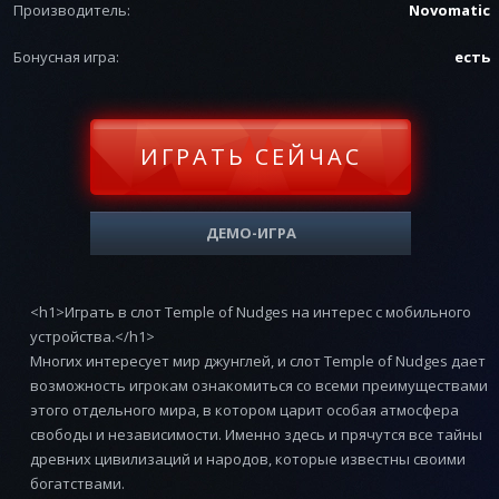
Производитель:
Novomatic
Бонусная игра:
есть
ИГРАТЬ СЕЙЧАС
ДЕМО-ИГРА
<h1>Играть в слот Temple of Nudges на интерес с мобильного
устройства.</h1>
Многих интересует мир джунглей, и слот Temple of Nudges дает
возможность игрокам ознакомиться со всеми преимуществами
этого отдельного мира, в котором царит особая атмосфера
свободы и независимости. Именно здесь и прячутся все тайны
древних цивилизаций и народов, которые известны своими
богатствами.