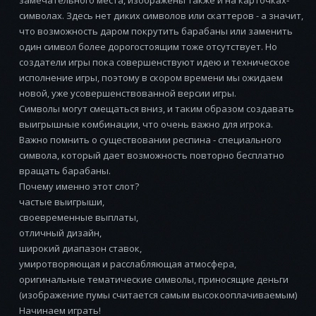
замечательного места, изображены также и на карточках-
символах. Здесь нет диких символов или скаттеров - а значит,
что возможность даром покрутить барабаны или заменить
один символ более дорогостоящим тоже отсутствует. Но
создатели игры пока совершенствуют идею и техническое
исполнение игры, поэтому в скором времени мы ожидаем
новой, уже усовершенствованной версии игры.
Символы могут смещаться вниз, и таким образом создавать
выигрышные комбинации, что очень важно для игрока.
Важно помнить о существовании респина - специального
символа, который дает возможность повторно бесплатно
вращать барабаны.
Почему именно этот слот?
частые выигрыши,
своевременные выплаты,
отличный дизайн,
широкий диапазон ставок,
умиротворяющая и расслабляющая атмосфера,
оригинальные тематические символы, приносящие деньги
(изображение пумы считается самым высокооплачиваемым)
Начинаем играть!