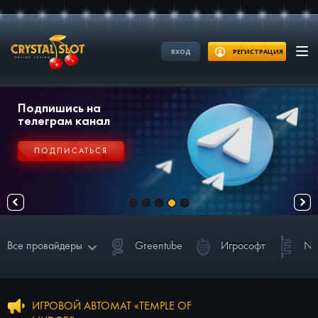
ВХОД
РЕГИСТРАЦИЯ
Подпишись на
телеграм канал
ПОДПИСАТЬСЯ
Все провайдеры
Greentube
Игрософт
Ne
NetEnt
Greentube
Игрософт
ИГРОВОЙ АВТОМАТ «TEMPLE OF