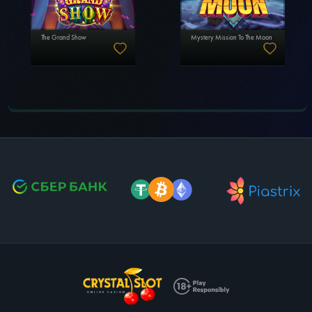
The Grand Show
Mystery Mission To The Moon