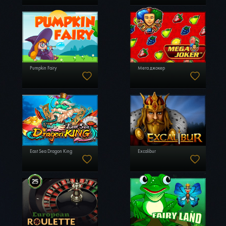
Pumpkin Fairy
Мега джокер
East Sea Dragon King
Excalibur