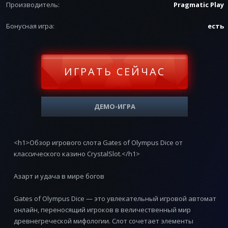
Производитель:
Pragmatic Play
Бонусная игра:
есть
ИГРАТЬ СЕЙЧАС
ДЕМО-ИГРА
<h1>Обзор игрового слота Gates of Olympus Dice от
классического казино CrystalSlot.</h1>
Азарт и удача в мире богов
Gates of Olympus Dice — это увлекательный игровой автомат
онлайн, переносящий игроков в величественный мир
древнегреческой мифологии. Слот сочетает элементы