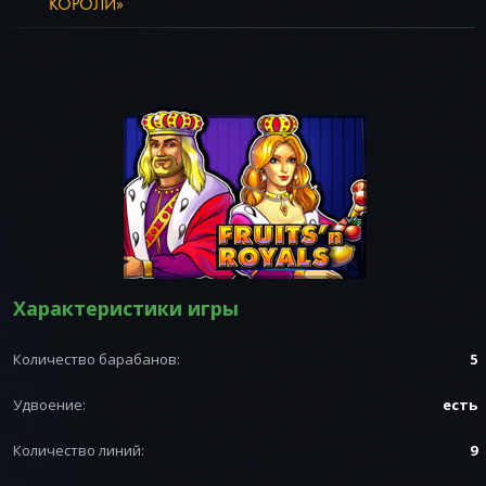
КОРОЛИ»
PragmaticPlay
PushGaming
Yggdrasil
Playngo
Мегаджек
Рулетки
Microgaming
Belatra
Unicum
Betinhell
Характеристики игры
Количество барабанов:
5
Удвоение:
есть
Количество линий:
9