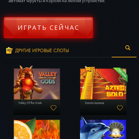
автомат Фрукты и Короли на любом устройстве.
ИГРАТЬ СЕЙЧАС
ДРУГИЕ ИГРОВЫЕ СЛОТЫ
Valley Of The Gods
Золото ацтеков