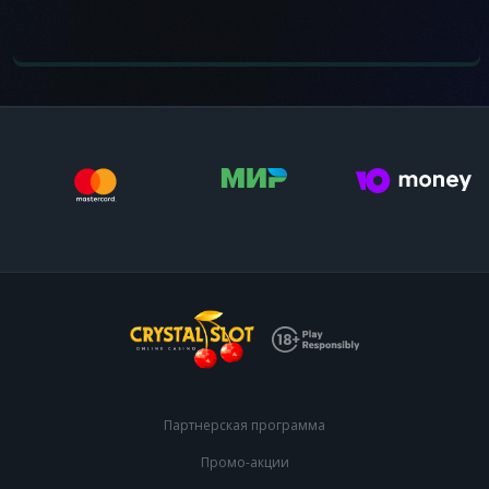
Партнерская программа
Промо-акции