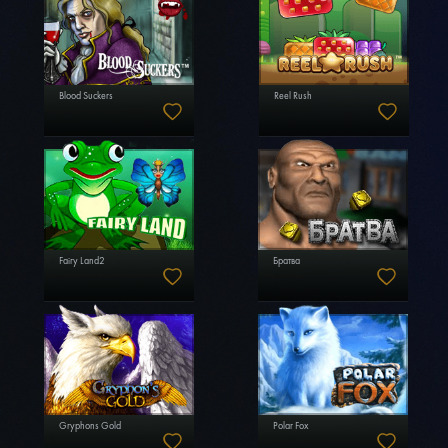
Blood Suckers
Reel Rush
Fairy Land2
Братва
Gryphons Gold
Polar Fox