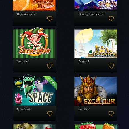
Палящий жар 2
Жемчужина дельфина
Xmas Joker
Остров 2
Space Wars
Excalibur