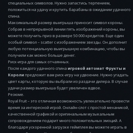
специальных символов. Нужно запастись терпением,
положиться на удачу и крутить барабаны в ожидании удачного
спина.
Максимальный размер выигрыша приносит символ короны.
Собрав в непрерывной линии пять изображений короны, вы
можете получить приз в размере 50 000 кредитов. Еще один
особый символ – scatter с изображением звезды. Он дополнит
любую потенциальную выигрышную комбинацию, чтобы вы
получили как можно больше денег.
Риск-игра для самых отчаянных.
После каждого удачного спина
игровой автомат Фрукты и
Короли
предложит вам риск-игру на удвоение. Нужно угадать
цвет карты, которую вы выбрали из раздачи дилера. В случае
удачи размер выигрыша будет увеличен вдвое.
Резюме.
Royal Fruit – это отличная возможность увлекательно провести
время за интересной игрой. Онлайн-слот с простой механикой,
качественной графикой и оригинальным музыкальным
сопровождением подарит много положительных эмоций. А
благодаря ускоренной загрузке геймплея вы можете играть в