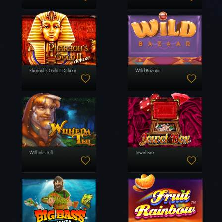
Pharaohs Gold II Deluxe
Wild Bazaar
Wilhelm Tell
Jewel Box