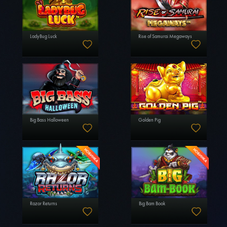
LadyBug Luck
Rise of Samurai Megaways
Big Bass Halloween
Golden Pig
Razor Returns
Big Bam Book