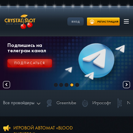
ВХОД
РЕГИСТРАЦИЯ
Подпишись на
телеграм канал
ПОДПИСАТЬСЯ
Все провайдеры
Greentube
Игрософт
Ne
NetEnt
Greentube
Игрософт
ИГРОВОЙ АВТОМАТ «BLOOD