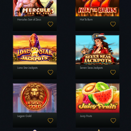
Hercules Son of Zeus
Hot To Burn
Lone Star Jackpots
Seven Seas Jackpots
Legion Gold
Juicy Fruits