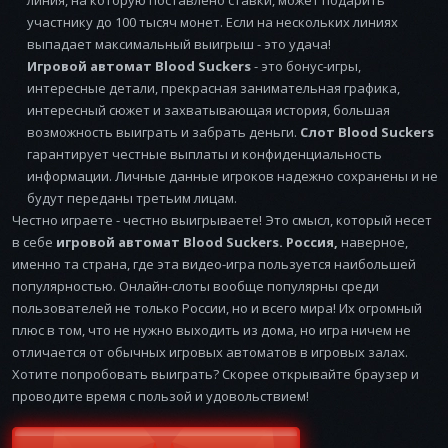
линия, на которую поставлено ставки, может подарить
участнику до 100 тысяч монет. Если на нескольких линиях
выпадает максимальный выигрыш - это удача!
Игровой автомат Blood Suckers
- это бонус-игры,
интересные детали, прекрасная занимательная графика,
интересный сюжет и захватывающая история, большая
возможность выиграть и забрать деньги.
Слот Blood Suckers
гарантирует честные выплаты и конфиденциальность
информации. Личные данные игроков надежно сохранены и не
будут переданы третьим лицам.
Честно играете - честно выигрываете! Это смысл, который несет
в себе
игровой автомат Blood Suckers. Россия,
наверное,
именно та страна, где эта видео-игра пользуется наибольшей
популярностью. Онлайн-слоты вообще популярны среди
пользователей не только России, но и всего мира! Их огромный
плюс в том, что не нужно выходить из дома, но игра ничем не
отличается от обычных игровых автоматов в игровых залах.
Хотите попробовать выиграть? Скорее открывайте браузер и
проводите время с пользой и удовольствием!