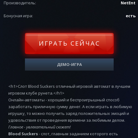
Производитель:
NetEnt
Бонусная игра:
есть
ИГРАТЬ СЕЙЧАС
ДЕМО-ИГРА
<h1>Слот Blood Suckers отличный игровой автомат в лучшем
игровом клубе рунета.</h1>
Онлайн-автоматы - хороший и беспроигрышный способ
заработать приличную сумму денег. А если играть в любимую
игрушку, то можно получить заряд положительных эмоций и
удовольствия от проведения времени за любимым делом.
Главное - увлекательный сюжет!
Blood Suckers
- слот, главным заданием которого есть