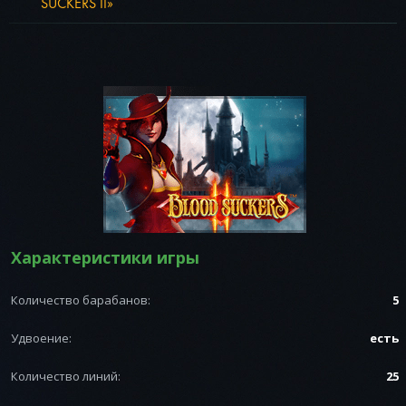
SUCKERS II»
PragmaticPlay
PushGaming
Yggdrasil
Playngo
Мегаджек
Рулетки
Microgaming
Belatra
Unicum
Betinhell
Характеристики игры
Количество барабанов:
5
Удвоение:
есть
Количество линий:
25