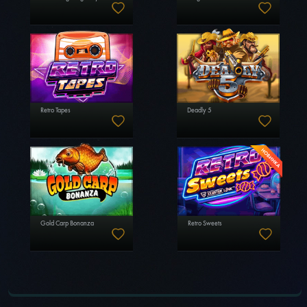
Retro Tapes
Deadly 5
Gold Carp Bonanza
Retro Sweets