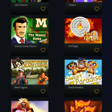
Jack Hammer
Helena
Money Game Deluxe
Hot Target
Black Lagoon
Sweet Paradise