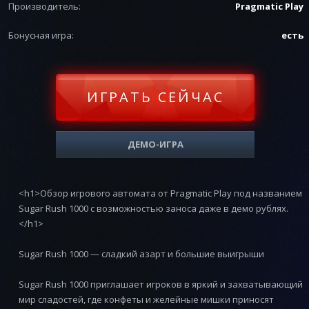
Производитель:
Pragmatic Play
Бонусная игра:
есть
ИГРАТЬ СЕЙЧАС
ДЕМО-ИГРА
<h1>Обзор игрового автомата от Pragmatic Play под названием
Sugar Rush 1000 с возможностью заноса даже в демо рублях.
</h1>
Sugar Rush 1000 — сладкий азарт и большие выигрыши
Sugar Rush 1000 приглашает игроков в яркий и захватывающий
мир сладостей, где конфеты и желейные мишки приносят