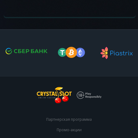
Партнерская программа
Промо-акции