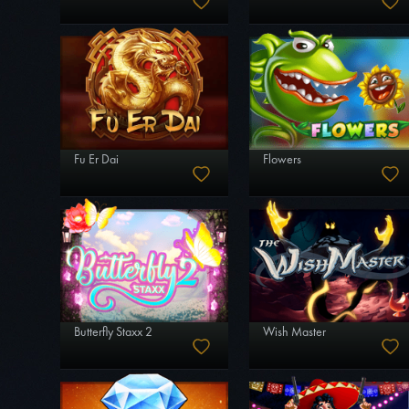
Fu Er Dai
Flowers
Butterfly Staxx 2
Wish Master