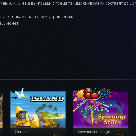
 A, K, Q и J, а выигрыши с тремя такими символами составят до 50 м
ться кнопками на панели управления.
100 монет.
Остров
Крутящаяся звезда