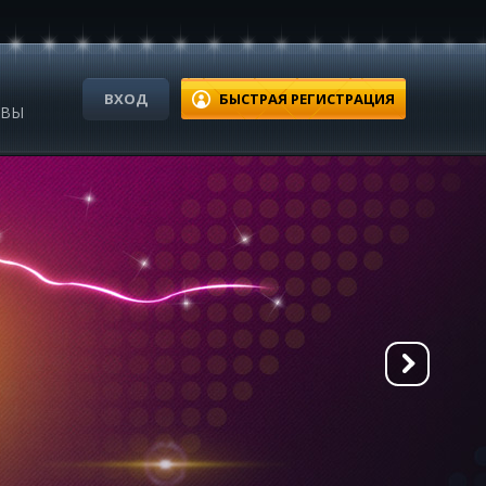
ВХОД
БЫСТРАЯ
РЕГИСТРАЦИЯ
АВЫ
ПРОИГРАЛ?
ВЕРНЕМ ДЕНЬГИ!