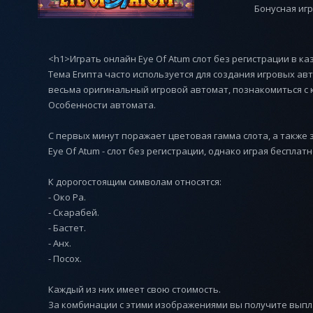
Бонусная игр
<h1>Играть онлайн Eye Of Atum слот без регистрации в кази
Тема Египта часто используется для создания игровых авт
весьма оригинальный игровой автомат, познакомиться с 
Особенности автомата.
С первых минут поражает цветовая гамма слота, а также
Eye Of Atum - слот без регистрации, однако играя беспла
К дорогостоящим символам относятся:
- Око Ра.
- Скарабей.
- Бастет.
- Анх.
- Посох.
Каждый из них имеет свою стоимость.
За комбинации с этими изображениями вы получите выплаты