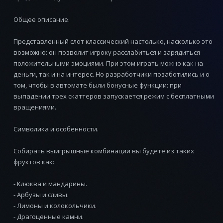
Общее описание.
Представленный слот классический настолько, насколько это
возможно: он позволит игроку расслабиться и зарядиться
положительными эмоциями. При этом играть можно как на
деньги, так и на интерес. Но разработчики позаботились и о
том, чтобы в автомате были бонусные функции: при
выпадении трех скаттеров запускается режим с бесплатными
вращениями.
Символика и особенности.
Собирать выигрышные комбинации вы будете из таких
фруктов как:
- Клюква и мандарины.
- Арбузы и сливы.
- Лимоны и колокольчики.
- Драгоценные камни.