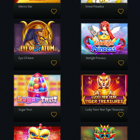
Inferno Star
Sweet Paradise
Eye Of Atum
Starlight Princess
Sugar Twist
Lucky New Year Tiger Treasures