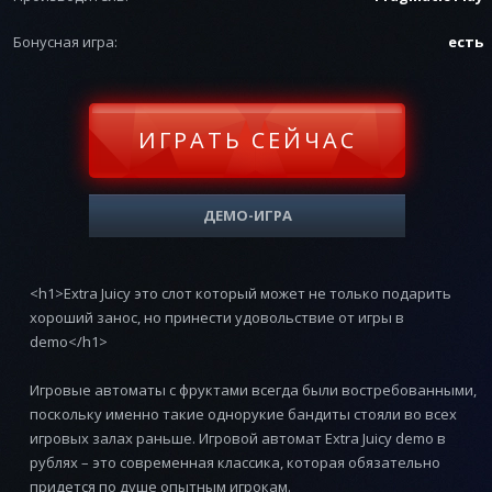
Бонусная игра:
есть
ИГРАТЬ СЕЙЧАС
ДЕМО-ИГРА
<h1>Extra Juicy это слот который может не только подарить
хороший занос, но принести удовольствие от игры в
demo</h1>
Игровые автоматы с фруктами всегда были востребованными,
поскольку именно такие однорукие бандиты стояли во всех
игровых залах раньше. Игровой автомат Extra Juicy demo в
рублях – это современная классика, которая обязательно
придется по душе опытным игрокам.