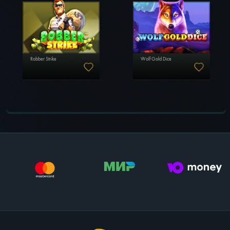
Robber Strike
Wolf Gold Dice