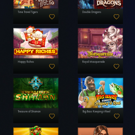
Time Travel Tigers
Double Dragons
Happy Riches
Royal Masquerade
Treasure of Shaman
Big Bass Keeping it Reel