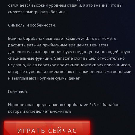
отличается высоким уровнем отдачи, а это значит, что вы
сможете выигрывать больше.
Символы и особенности.
Если на барабанах выпадает символ wild, то вы можете
рассчитывать на прибыльные вращения. При этом
дополнительные вращения будут недоступны, но подействуют
специальные функции. Gemstone слот вышел относительно
недавно, но за короткое время смог найти своих поклонников,
которые с удовольствием делают ставки реальными деньгами
и выигрывают крупные суммы денег.
Геймплей.
Игровое поле представлено барабанами 3х3 + 1 барабан
который определяет множитель.
ИГРАТЬ СЕЙЧАС