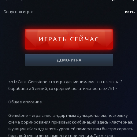
Бонусная игра:
есть
ИГРАТЬ СЕЙЧАС
ДЕМО-ИГРА
<h1>Слот Gemstone это игра для минималистов всего на 3
барабана и 5 линий, со средней волатильностью.</h1>
Общее описание.
Gemstone – игра с нестандартным функционалом, поскольку
схема формирования призовых комбинаций здесь кластерная.
Функции «Каскад» и пять уровней помогут вам быстро сорвать
большой куш и легко вывести свои деньги. Также слот