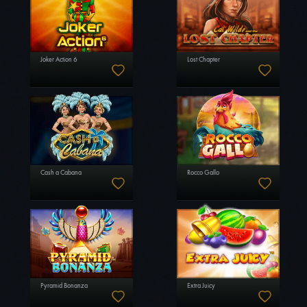
Joker Action 6
Lost Chapter
Cash a Cabana
Rocco Gallo
Pyramid Bonanza
Extra Juicy