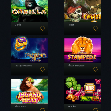
Gorilla
Пират
Кольцо Фараона
African Stampede
Island Heat
Joker Pro