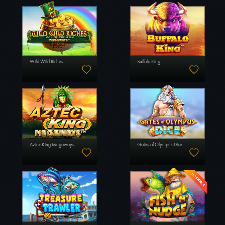
Wild Wild Riches
Buffalo King
Aztec King Megaways
Gates of Olympus Dice