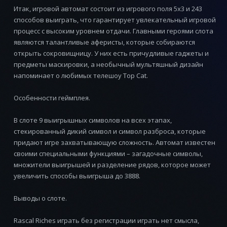
Итак, игровой автомат состоит из игрового поля 5х3 и 243
способов выиграть, что гарантирует увлекательный игровой
процесс с высоким уровнем отдачи. Главными героями слота
являются талантливые аферисты, которые собираются
открыть сокровищницу. У них есть причудливые гаджеты и
предметы маскировки, а необычный мультяшный дизайн
напоминает о любимых телешоу Top Cat.
Особенности геймплея.
В слоте 9 выигрышных символов на всех этапах,
стекированный дикий символ и символ разброса, которые
придают игре захватывающую сложность. Автомат известен
своими специальными функциями – загадочные символы,
множители выигрышей и разделение рядов, которое может
увеличить способы выигрыша до 3888.
Выводы о слоте.
Rascal Riches играть без регистрации играть нет смысла,